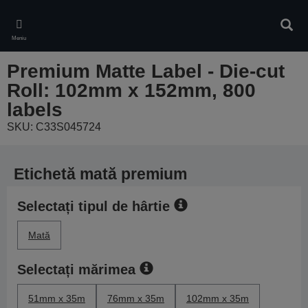
Skip
to
Căuta
main
Meniu
content
Premium Matte Label - Die-cut
Roll: 102mm x 152mm, 800
labels
SKU: C33S045724
Etichetă mată premium
Selectați tipul de hârtie
Mată
Selectați mărimea
51mm x 35m
76mm x 35m
102mm x 35m