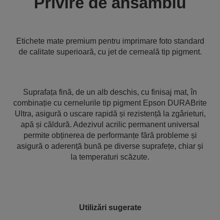
Privire de ansamblu
Etichete mate premium pentru imprimare foto standard
de calitate superioară, cu jet de cerneală tip pigment.
Suprafața fină, de un alb deschis, cu finisaj mat, în
combinație cu cernelurile tip pigment Epson DURABrite
Ultra, asigură o uscare rapidă și rezistență la zgârieturi,
apă și căldură. Adezivul acrilic permanent universal
permite obținerea de performanțe fără probleme și
asigură o aderență bună pe diverse suprafețe, chiar și
la temperaturi scăzute.
Utilizări sugerate