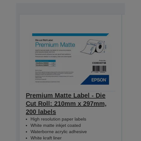
Premium Matte Label - Die
Pre
Cut Roll: 210mm x 297mm,
Con
200 labels
60m
High resolution paper labels
Hig
White matte inkjet coated
Whi
Waterborne acrylic adhesive
Wat
White kraft liner
Whit