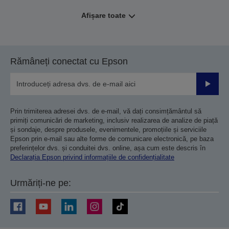
Afișare toate
Rămâneți conectat cu Epson
Trimiteț
Prin trimiterea adresei dvs. de e-mail, vă dați consimțământul să
primiți comunicări de marketing, inclusiv realizarea de analize de piață
și sondaje, despre produsele, evenimentele, promoțiile și serviciile
Epson prin e-mail sau alte forme de comunicare electronică, pe baza
preferințelor dvs. și conduitei dvs. online, așa cum este descris în
Declarația Epson privind informațiile de confidențialitate
Urmăriți-ne pe: