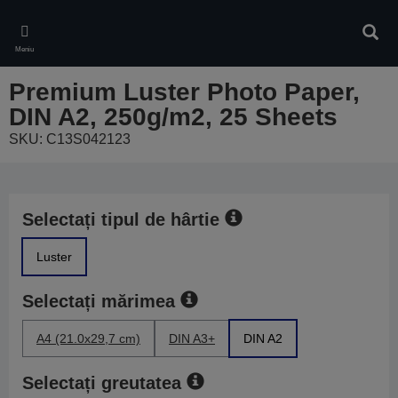
Skip
to
Căuta
main
Meniu
content
Premium Luster Photo Paper,
DIN A2, 250g/m2, 25 Sheets
SKU: C13S042123
Selectați tipul de hârtie
Luster
Selectați mărimea
A4 (21.0x29,7 cm)
DIN A3+
DIN A2
Selectați greutatea