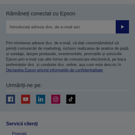
Rămâneți conectat cu Epson
Trimiteț
Prin trimiterea adresei dvs. de e-mail, vă dați consimțământul să
primiți comunicări de marketing, inclusiv realizarea de analize de piață
și sondaje, despre produsele, evenimentele, promoțiile și serviciile
Epson prin e-mail sau alte forme de comunicare electronică, pe baza
preferințelor dvs. și conduitei dvs. online, așa cum este descris în
Declarația Epson privind informațiile de confidențialitate
Urmăriți-ne pe:
Servicii clienţi
Promoţii