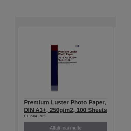
Premium Luster Photo Paper,
Pre
DIN A3+, 250g/m2, 100 Sheets
DIN
C13S041785
C13S0
Aflați mai multe