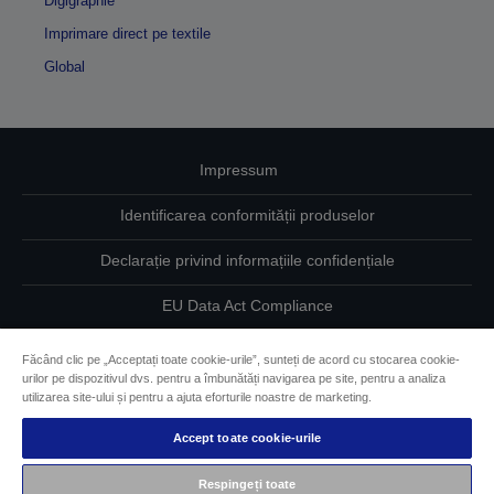
Digigraphie
Imprimare direct pe textile
Global
Impressum
Identificarea conformității produselor
Declarație privind informațiile confidențiale
EU Data Act Compliance
Contactaţi-ne în legătură cu datele dumneavoastră
Făcând clic pe „Acceptați toate cookie-urile”, sunteți de acord cu stocarea cookie-
urilor pe dispozitivul dvs. pentru a îmbunătăți navigarea pe site, pentru a analiza
Informaţii despre modulele cookie
utilizarea site-ului și pentru a ajuta eforturile noastre de marketing.
Accept toate cookie-urile
Angajamentul Epson pe linie de accesibilitate
Respingeți toate