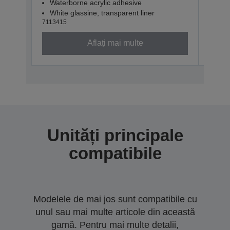
Waterborne acrylic adhesive
Wat
White glassine, transparent liner
Whit
7113415
71134
Aflați mai multe
Unități principale
compatibile
Modelele de mai jos sunt compatibile cu
unul sau mai multe articole din această
gamă. Pentru mai multe detalii,