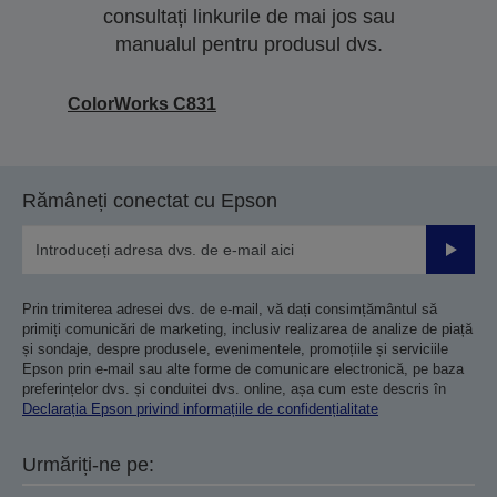
consultați linkurile de mai jos sau
manualul pentru produsul dvs.
ColorWorks C831
Rămâneți conectat cu Epson
Trimiteț
Prin trimiterea adresei dvs. de e-mail, vă dați consimțământul să
primiți comunicări de marketing, inclusiv realizarea de analize de piață
și sondaje, despre produsele, evenimentele, promoțiile și serviciile
Epson prin e-mail sau alte forme de comunicare electronică, pe baza
preferințelor dvs. și conduitei dvs. online, așa cum este descris în
Declarația Epson privind informațiile de confidențialitate
Urmăriți-ne pe: