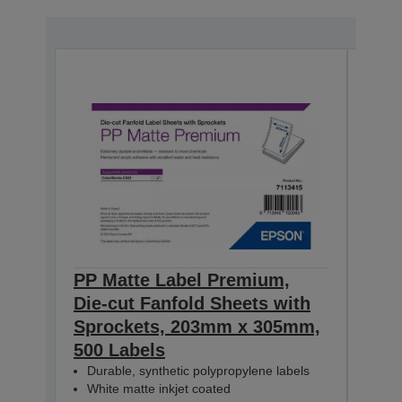
PP Matte Label Premium,
PP 
Die-cut Fanfold Sheets with
Die-
Sprockets, 203mm x 305mm,
Spr
500 Labels
100
Durable, synthetic polypropylene labels
Dur
White matte inkjet coated
Whi