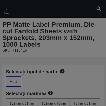
Skip
to
Căuta
main
Meniu
content
PP Matte Label Premium, Die-
cut Fanfold Sheets with
Sprockets, 203mm x 152mm,
1000 Labels
SKU: 7113416
Selectați tipul de hârtie
Mată
Selectați mărimea
102mm x 51mm
102mm x 76mm
76mm x 51mm