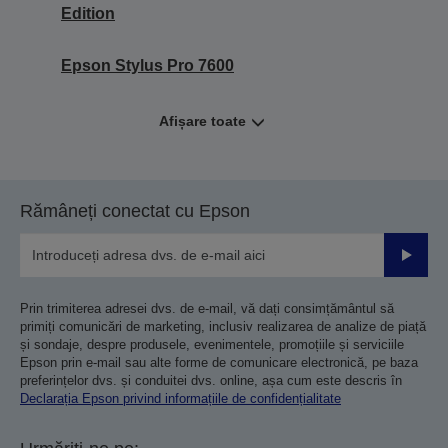
Edition
Epson Stylus Pro 7600
Afișare toate
Rămâneți conectat cu Epson
Trimiteț
Prin trimiterea adresei dvs. de e-mail, vă dați consimțământul să
primiți comunicări de marketing, inclusiv realizarea de analize de piață
și sondaje, despre produsele, evenimentele, promoțiile și serviciile
Epson prin e-mail sau alte forme de comunicare electronică, pe baza
preferințelor dvs. și conduitei dvs. online, așa cum este descris în
Declarația Epson privind informațiile de confidențialitate