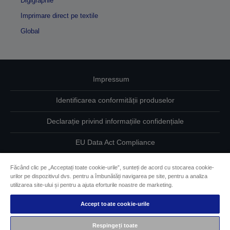
Digigraphie
Imprimare direct pe textile
Global
Impressum
Identificarea conformității produselor
Declarație privind informațiile confidențiale
EU Data Act Compliance
Contactaţi-ne în legătură cu datele dumneavoastră
Făcând clic pe „Acceptați toate cookie-urile”, sunteți de acord cu stocarea cookie-
urilor pe dispozitivul dvs. pentru a îmbunătăți navigarea pe site, pentru a analiza
Informaţii despre modulele cookie
utilizarea site-ului și pentru a ajuta eforturile noastre de marketing.
Accept toate cookie-urile
Angajamentul Epson pe linie de accesibilitate
Respingeți toate