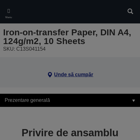
Skip
to
Căuta
main
Meniu
content
Iron-on-transfer Paper, DIN A4,
124g/m2, 10 Sheets
SKU: C13S041154
Unde să cumpăr
Prezentare generală
Privire de ansamblu