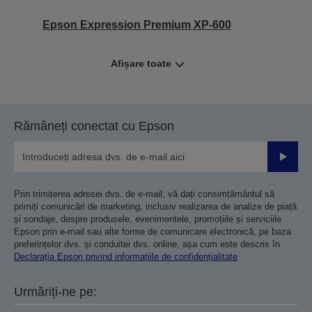
Epson Expression Premium XP-600
Afișare toate
Rămâneți conectat cu Epson
Trimiteț
Prin trimiterea adresei dvs. de e-mail, vă dați consimțământul să
primiți comunicări de marketing, inclusiv realizarea de analize de piață
și sondaje, despre produsele, evenimentele, promoțiile și serviciile
Epson prin e-mail sau alte forme de comunicare electronică, pe baza
preferințelor dvs. și conduitei dvs. online, așa cum este descris în
Declarația Epson privind informațiile de confidențialitate
Urmăriți-ne pe: