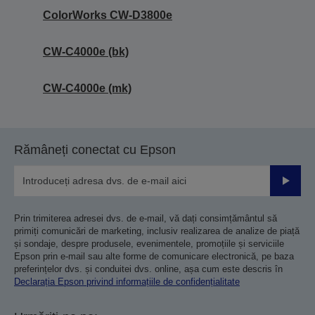
ColorWorks CW-D3800e
CW-C4000e (bk)
CW-C4000e (mk)
Rămâneți conectat cu Epson
Trimiteț
Prin trimiterea adresei dvs. de e-mail, vă dați consimțământul să
primiți comunicări de marketing, inclusiv realizarea de analize de piață
și sondaje, despre produsele, evenimentele, promoțiile și serviciile
Epson prin e-mail sau alte forme de comunicare electronică, pe baza
preferințelor dvs. și conduitei dvs. online, așa cum este descris în
Declarația Epson privind informațiile de confidențialitate