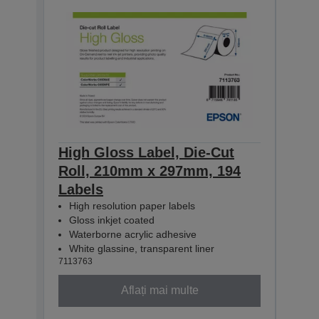
High Gloss Label, Die-Cut
High
Roll, 210mm x 297mm, 194
Con
Labels
60m
High resolution paper labels
Hig
Gloss inkjet coated
Glo
Waterborne acrylic adhesive
Wat
White glassine, transparent liner
Whit
7113763
71137
Aflați mai multe