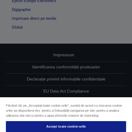
Epson Europe Electronics
Digigraphie
Imprimare direct pe textile
Global
Impressum
Identificarea conformității produselor
Declarație privind informațiile confidențiale
EU Data Act Compliance
Contactaţi-ne în legătură cu datele dumneavoastră
Făcând clic pe „Acceptați toate cookie-urile”, sunteți de acord cu stocarea cookie-
urilor pe dispozitivul dvs. pentru a îmbunătăți navigarea pe site, pentru a analiza
Informaţii despre modulele cookie
utilizarea site-ului și pentru a ajuta eforturile noastre de marketing.
Accept toate cookie-urile
Angajamentul Epson pe linie de accesibilitate