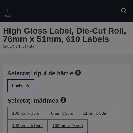
Skip
to
Căuta
main
Meniu
content
High Gloss Label, Die-Cut Roll,
76mm x 51mm, 610 Labels
SKU: 7113756
Selectați tipul de hârtie
Lucioasă
Selectați mărimea
102mm x 33m
76mm x 33m
51mm x 33m
102mm x 51mm
102mm x 76mm