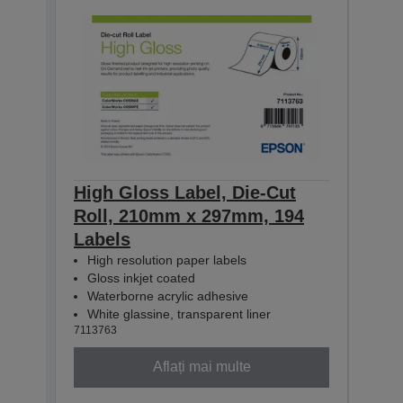
High Gloss Label, Die-Cut
High
Roll, 210mm x 297mm, 194
Con
Labels
60m
High resolution paper labels
Hig
Gloss inkjet coated
Glo
Waterborne acrylic adhesive
Wat
White glassine, transparent liner
Whit
7113763
71137
Aflați mai multe