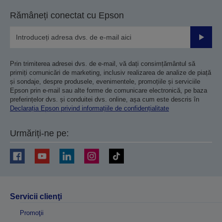
Rămâneți conectat cu Epson
Trimiteț
Prin trimiterea adresei dvs. de e-mail, vă dați consimțământul să
primiți comunicări de marketing, inclusiv realizarea de analize de piață
și sondaje, despre produsele, evenimentele, promoțiile și serviciile
Epson prin e-mail sau alte forme de comunicare electronică, pe baza
preferințelor dvs. și conduitei dvs. online, așa cum este descris în
Declarația Epson privind informațiile de confidențialitate
Urmăriți-ne pe:
Servicii clienţi
Promoţii