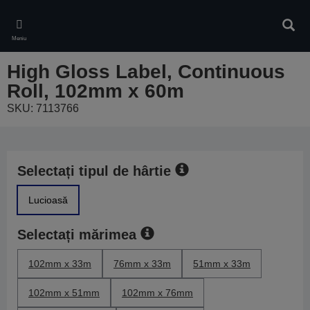
Skip
to
Căuta
main
Meniu
content
High Gloss Label, Continuous
Roll, 102mm x 60m
SKU: 7113766
Selectați tipul de hârtie
Lucioasă
Selectați mărimea
102mm x 33m
76mm x 33m
51mm x 33m
102mm x 51mm
102mm x 76mm