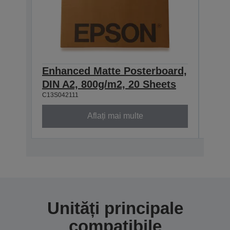
Enhanced Matte Posterboard,
Enh
DIN A2, 800g/m2, 20 Sheets
DIN
C13S042111
C13S0
Aflați mai multe
Unități principale
compatibile