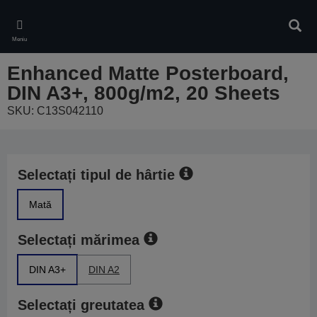
Skip
to
Căuta
main
Meniu
content
Enhanced Matte Posterboard,
DIN A3+, 800g/m2, 20 Sheets
SKU: C13S042110
Selectați tipul de hârtie
Mată
Selectați mărimea
DIN A3+
DIN A2
Selectați greutatea