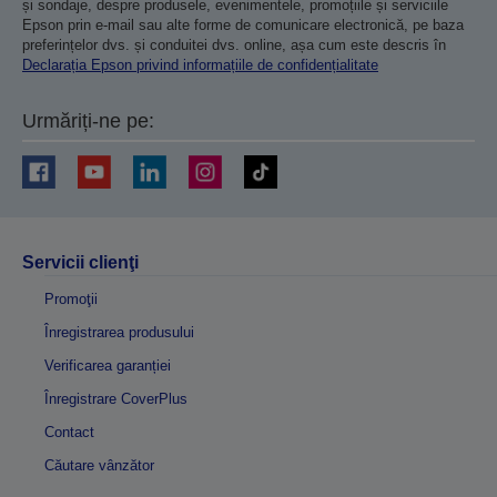
și sondaje, despre produsele, evenimentele, promoțiile și serviciile
Epson prin e-mail sau alte forme de comunicare electronică, pe baza
preferințelor dvs. și conduitei dvs. online, așa cum este descris în
Declarația Epson privind informațiile de confidențialitate
Urmăriți-ne pe:
Servicii clienţi
Promoţii
Înregistrarea produsului
Verificarea garanției
Înregistrare CoverPlus
Contact
Căutare vânzător