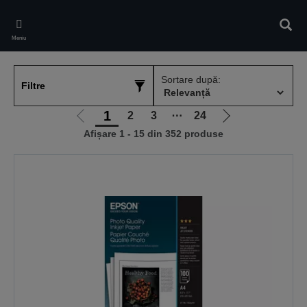
Skip
to
Căuta
main
Meniu
content
Sortare după:
Filtre
1
2
3
⋯
24
Mergi
Mergi
Afișare 1 - 15 din 352 produse
la
la
pagina
pagina
anterioară
următoare