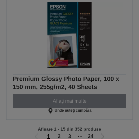
Premium Glossy Photo Paper, 100 x
150 mm, 255g/m2, 40 Sheets
Aflați mai multe
Unde puteți cumpăra
Afișare 1 - 15 din 352 produse
1
2
3
⋯
24