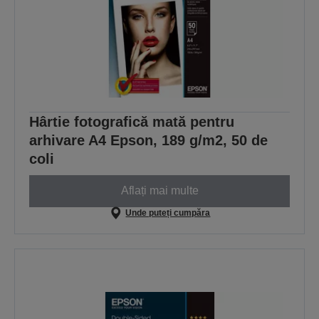
Hârtie fotografică mată pentru
arhivare A4 Epson, 189 g/m2, 50 de
coli
Aflați mai multe
Unde puteți cumpăra