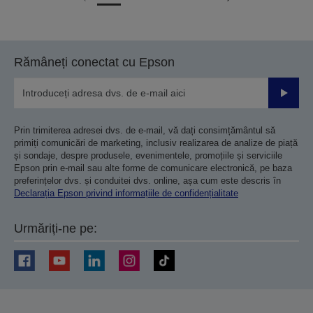
Mergi
Mergi
la
la
pagina
pagina
anterioară
următoare
Rămâneți conectat cu Epson
Trimiteț
Prin trimiterea adresei dvs. de e-mail, vă dați consimțământul să
primiți comunicări de marketing, inclusiv realizarea de analize de piață
și sondaje, despre produsele, evenimentele, promoțiile și serviciile
Epson prin e-mail sau alte forme de comunicare electronică, pe baza
preferințelor dvs. și conduitei dvs. online, așa cum este descris în
Declarația Epson privind informațiile de confidențialitate
Urmăriți-ne pe: