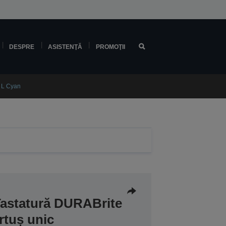
DESPRE
ASISTENŢĂ
PROMOŢII
e L Cyan
Tastatură DURABrite
rtuș unic