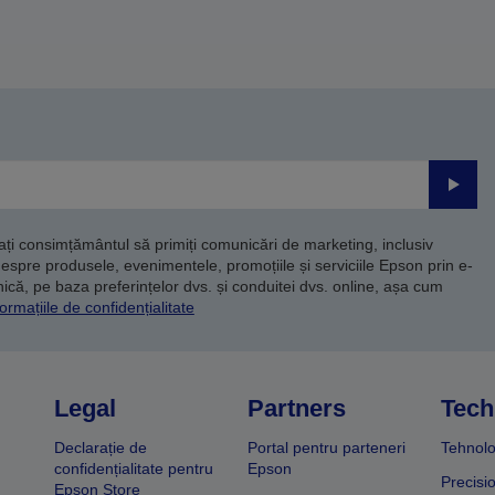
Trimite
dați consimțământul să primiți comunicări de marketing, inclusiv
despre produsele, evenimentele, promoțiile și serviciile Epson prin e-
că, pe baza preferințelor dvs. și conduitei dvs. online, așa cum
ormațiile de confidențialitate
Legal
Partners
Tech
Declarație de
Portal pentru parteneri
Tehnolo
confidențialitate pentru
Epson
Precisi
Epson Store