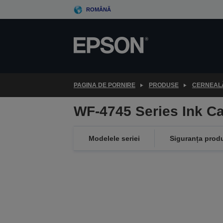
Skip
ROMÂNĂ
to
main
content
PAGINA DE PORNIRE
PRODUSE
CERNEALĂ
WF-4745 Series Ink Ca
Modelele seriei
Siguranța prod