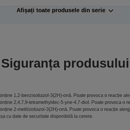
Afișați toate produsele din serie
Siguranța produsului
onține 1,2-benzisotiazol-3(2H)-onă. Poate provoca o reacție ale
onține 2,4,7,9-tetramethyldec-5-yne-4,7-diol. Poate provoca o re
onține 2-metilizotiazol-3(2H)-onă. Poate provoca o reacție alerg
ișa cu date de securitate disponibilă la cerere.