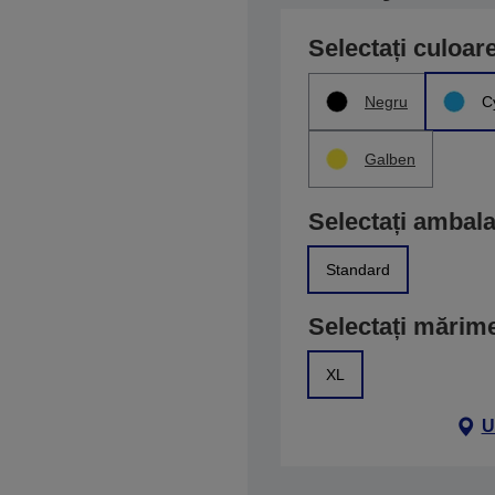
Selectați culoar
Negru
C
Galben
Selectați ambala
Standard
Selectați mărim
XL
U