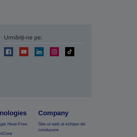
Urmăriți-ne pe:
ți
nologies
Company
gie Heat-Free
Site-ul web al echipei de
conducere
onCore