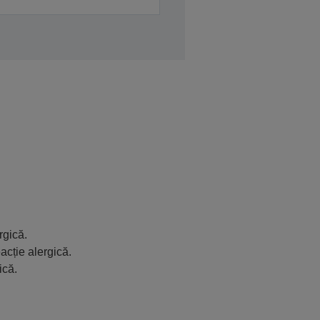
rgică.
acție alergică.
ică.