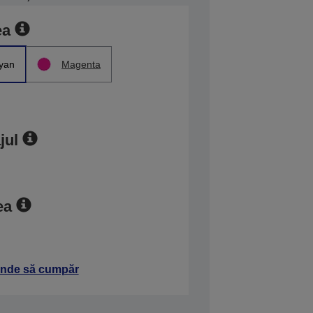
ea
yan
Magenta
jul
ea
nde să cumpăr