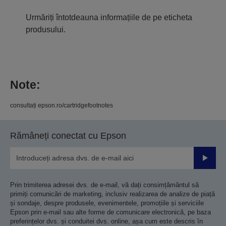
Urmăriți întotdeauna informațiile de pe eticheta
produsului.
Note:
consultați epson.ro/cartridgefootnotes
Rămâneți conectat cu Epson
Trimiteț
Prin trimiterea adresei dvs. de e-mail, vă dați consimțământul să
primiți comunicări de marketing, inclusiv realizarea de analize de piață
și sondaje, despre produsele, evenimentele, promoțiile și serviciile
Epson prin e-mail sau alte forme de comunicare electronică, pe baza
preferințelor dvs. și conduitei dvs. online, așa cum este descris în