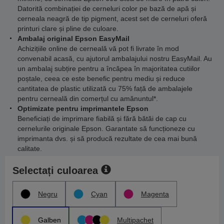
Datorită combinației de cerneluri color pe bază de apă și
cerneala neagră de tip pigment, acest set de cerneluri oferă
printuri clare și pline de culoare.
Ambalaj original Epson EasyMail
Achizițiile online de cerneală vă pot fi livrate în mod
convenabil acasă, cu ajutorul ambalajului nostru EasyMail. Au
un ambalaj subțire pentru a încăpea în majoritatea cutiilor
poștale, ceea ce este benefic pentru mediu și reduce
cantitatea de plastic utilizată cu 75% față de ambalajele
pentru cerneală din comerțul cu amănuntul*.
Optimizate pentru imprimantele Epson
Beneficiați de imprimare fiabilă și fără bătăi de cap cu
cernelurile originale Epson. Garantate să funcționeze cu
imprimanta dvs. și să producă rezultate de cea mai bună
calitate.
Selectați culoarea
Negru
Cyan
Magenta
Galben
Multipachet