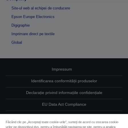
Site-ul web al echipei de conducere
Epson Europe Electronics
Digigraphie
Imprimare direct pe textile
Global
Impressum
Identificarea conformității produselor
Declarație privind informațiile confidențiale
EU Data Act Compliance
Contactaţi-ne în legătură cu datele dumneavoastră
Făcând clic pe „Acceptați toate cookie-urile”, sunteți de acord cu stocarea cookie-
urilor pe dispozitivul dvs. pentru a îmbunătăți navigarea pe site, pentru a analiza
Informaţii despre modulele cookie