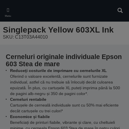
Skip
to
Căuta
main
Meniu
content
Singlepack Yellow 603XL Ink
SKU: C13T03A44010
Cerneluri originale individuale Epson
603 Stea de mare
Reduceţi costurile de imprimare cu cernelurile XL
Oferind o valoare excelentă, cernelurile sunt furnizate
individual, astfel că nu trebuie să înlocuiți decât culoarea
epuizată. În plus, cu cartușele XL puteți imprima până la 500
de pagini alb-negru și 350 de pagini color*.
Cerneluri rentabile
Cartușele de cerneală individuale sunt cu 50% mai eficiente
decât cartușele cu trei culori*
Economice și fiabile
Beneficiați de printuri fiabile, vibrante și clare, cu cheltuieli
minime, cu cerneala Epson 603 Stea de mare în patru culori.