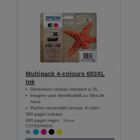
Multipack 4-colours 603XL
Mul
Ink
Eas
Dimensiuni cartușe standard și XL
Dim
Imagine ușor identificabilă cu Stea de
Imag
mare
mar
Pachet convenabil cartușe, 4 culori
Pac
350 pagini culoare
350 pa
500 pagini negru
550 p
20,9 ml
C13T03A64010
C13T0
XL
XL