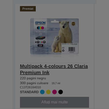
Premiat
Multipack 4-colours 26 Claria
Sing
Premium Ink
Pre
220 pagini negru
220 p
C13T2
300 pagini culoare
19,7 ml
STAN
C13T26164010
STANDARD
Aflați mai multe