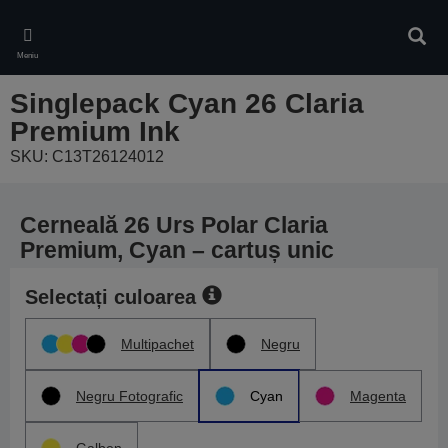
Skip
to
Căuta
main
Meniu
content
Singlepack Cyan 26 Claria
Premium Ink
SKU: C13T26124012
Cerneală 26 Urs Polar Claria
Premium, Cyan – cartuș unic
Selectați culoarea
Multipachet
Negru
Negru Fotografic
Cyan
Magenta