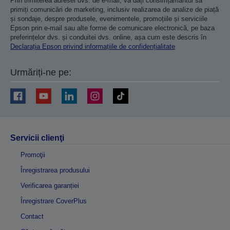
Prin trimiterea adresei dvs. de e-mail, vă dați consimțământul să
primiți comunicări de marketing, inclusiv realizarea de analize de piață
și sondaje, despre produsele, evenimentele, promoțiile și serviciile
Epson prin e-mail sau alte forme de comunicare electronică, pe baza
preferințelor dvs. și conduitei dvs. online, așa cum este descris în
Declarația Epson privind informațiile de confidențialitate
Urmăriți-ne pe:
Servicii clienţi
Promoţii
Înregistrarea produsului
Verificarea garanției
Înregistrare CoverPlus
Contact