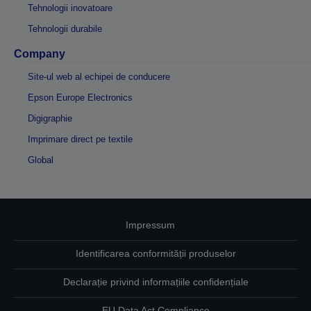
Tehnologii inovatoare
Tehnologii durabile
Company
Site-ul web al echipei de conducere
Epson Europe Electronics
Digigraphie
Imprimare direct pe textile
Global
Impressum
Identificarea conformității produselor
Declarație privind informațiile confidențiale
EU Data Act Compliance