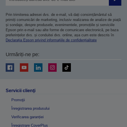
Trimiteț
Prin trimiterea adresei dvs. de e-mail, vă dați consimțământul să
primiți comunicări de marketing, inclusiv realizarea de analize de piață
și sondaje, despre produsele, evenimentele, promoțiile și serviciile
Epson prin e-mail sau alte forme de comunicare electronică, pe baza
preferințelor dvs. și conduitei dvs. online, așa cum este descris în
Declarația Epson privind informațiile de confidențialitate
Urmăriți-ne pe:
Servicii clienţi
Promoţii
Înregistrarea produsului
Verificarea garanției
Înregistrare CoverPlus