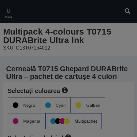
Skip
to
Căuta
main
Meniu
content
Multipack 4-colours T0715
DURABrite Ultra Ink
SKU: C13T07154012
Cerneală T0715 Ghepard DURABrite
Ultra – pachet de cartușe 4 culori
Selectați culoarea
Negru
Cyan
Galben
Magenta
Multipachet