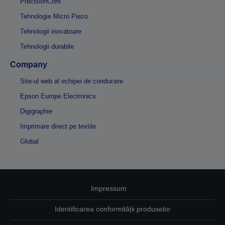
PrecisionCore
Tehnologie Micro Piezo
Tehnologii inovatoare
Tehnologii durabile
Company
Site-ul web al echipei de conducere
Epson Europe Electronics
Digigraphie
Imprimare direct pe textile
Global
Impressum
Identificarea conformității produselor