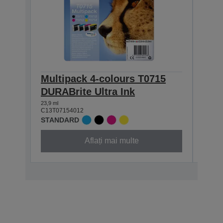
Multipack 4-colours T0715
Sin
DURABrite Ultra Ink
DURA
23,9 ml
7,4 ml
C13T07154012
C13T0
STANDARD
STAN
Aflați mai multe