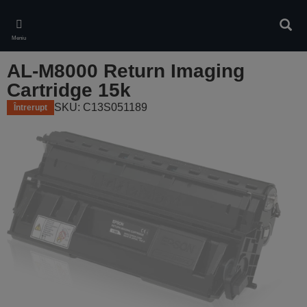
Skip
to
Căuta
main
Meniu
content
AL-M8000 Return Imaging
Cartridge 15k
SKU: C13S051189
Întrerupt