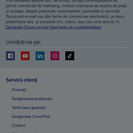
Prin trimiterea adresei dvs. de e-mail, vă dați consimțământul să
primiți comunicări de marketing, inclusiv realizarea de analize de piață
și sondaje, despre produsele, evenimentele, promoțiile și serviciile
Epson prin e-mail sau alte forme de comunicare electronică, pe baza
preferințelor dvs. și conduitei dvs. online, așa cum este descris în
Declarația Epson privind informațiile de confidențialitate
Urmăriți-ne pe:
Servicii clienţi
Promoţii
Înregistrarea produsului
Verificarea garanției
Înregistrare CoverPlus
Contact