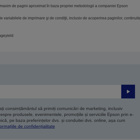
maxim de pagini aproximat în baza propriei metodologii a companiei Epson
variabilele de imprimare şi de condiţii, inclusiv de acoperirea paginilor, continuitat
ageyield
Trimite
dați consimțământul să primiți comunicări de marketing, inclusiv
despre produsele, evenimentele, promoțiile și serviciile Epson prin e-
că, pe baza preferințelor dvs. și conduitei dvs. online, așa cum
ormațiile de confidențialitate