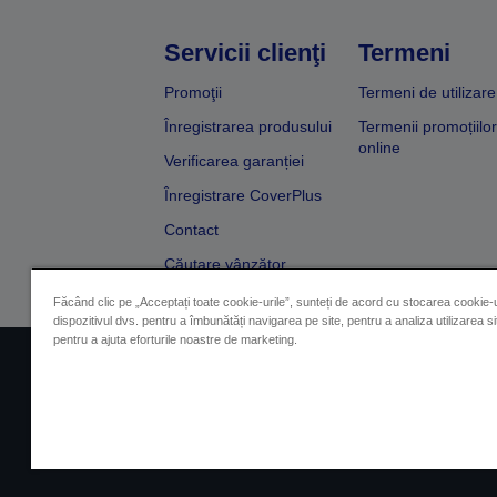
Servicii clienţi
Termeni
Promoţii
Termeni de utilizare
Înregistrarea produsului
Termenii promoțiilor
online
Verificarea garanției
Înregistrare CoverPlus
Contact
Căutare vânzător
Făcând clic pe „Acceptați toate cookie-urile”, sunteți de acord cu stocarea cookie-u
dispozitivul dvs. pentru a îmbunătăți navigarea pe site, pentru a analiza utilizarea sit
pentru a ajuta eforturile noastre de marketing.
Impressum
Identificarea 
Contactaţi-ne în legătură cu date