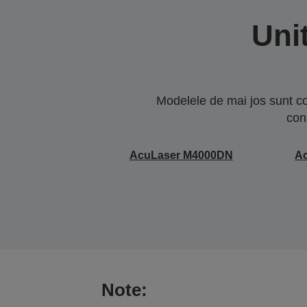
Uni
Modelele de mai jos sunt co
con
AcuLaser M4000DN
A
Note: