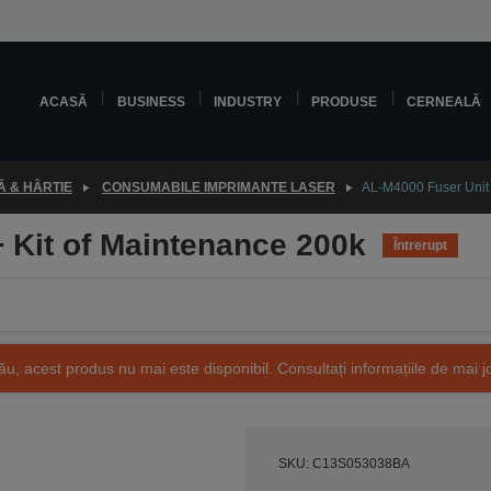
ACASĂ
BUSINESS
INDUSTRY
PRODUSE
CERNEALĂ
 & HÂRTIE
CONSUMABILE IMPRIMANTE LASER
AL-M4000 Fuser Unit 
 Kit of Maintenance 200k
Întrerupt
ău, acest produs nu mai este disponibil. Consultați informațiile de mai j
SKU: C13S053038BA