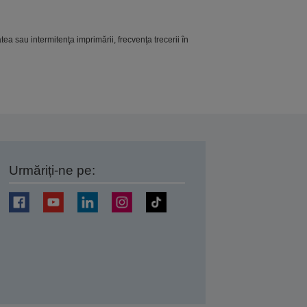
ea sau intermitenţa imprimării, frecvenţa trecerii în
Urmăriți-ne pe:
ți