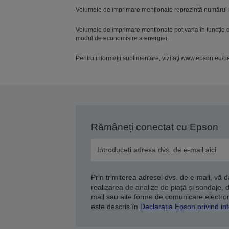
Volumele de imprimare menţionate reprezintă numărul 
Volumele de imprimare menţionate pot varia în funcţie de 
modul de economisire a energiei.
Pentru informaţii suplimentare, vizitaţi www.epson.eu/p
Rămâneți conectat cu Epson
Prin trimiterea adresei dvs. de e-mail, vă 
realizarea de analize de piață și sondaje, 
mail sau alte forme de comunicare electroni
este descris în
Declarația Epson privind inf