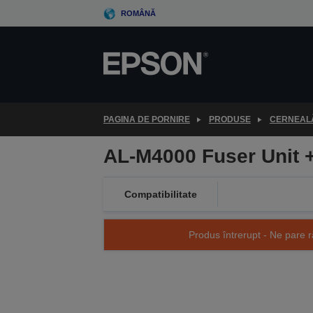
Skip
ROMÂNĂ
to
main
content
PAGINA DE PORNIRE
PRODUSE
CERNEALĂ
AL-M4000 Fuser Unit +
Compatibilitate
Produs întrerupt - Ne pare r