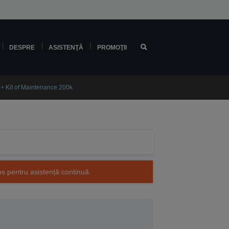
DESPRE
ASISTENŢĂ
PROMOŢII
+ Kit of Maintenance 200k
os pentru asistență continuă.