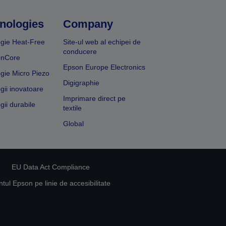
nologies
Company
gie Heat-Free
Site-ul web al echipei de
conducere
onCore
Epson Europe Electronics
gie Micro Piezo
Digigraphie
gii inovatoare
Imprimare direct pe
gii durabile
textile
Global
EU Data Act Compliance
ul Epson pe linie de accesibilitate