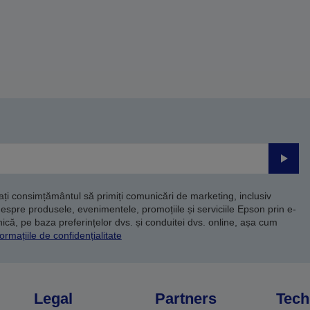
Trimite
dați consimțământul să primiți comunicări de marketing, inclusiv
despre produsele, evenimentele, promoțiile și serviciile Epson prin e-
că, pe baza preferințelor dvs. și conduitei dvs. online, așa cum
ormațiile de confidențialitate
Legal
Partners
Tech