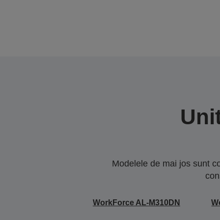
Uni
Modelele de mai jos sunt co
con
WorkForce AL-M310DN
W