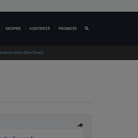
DESPRE
ASISTENŢĂ
PROMOŢII
nance Unit A (Dev/Toner)