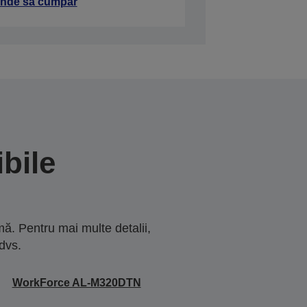
nde să cumpăr
bile
ă. Pentru mai multe detalii,
dvs.
WorkForce AL-M320DTN