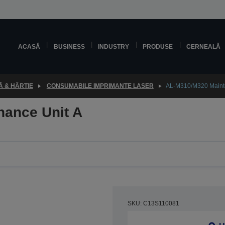
ACASĂ
BUSINESS
INDUSTRY
PRODUSE
CERNEALĂ
 & HÂRTIE
CONSUMABILE IMPRIMANTE LASER
AL-M310/M320 Mainte
ance Unit A
SKU: C13S110081