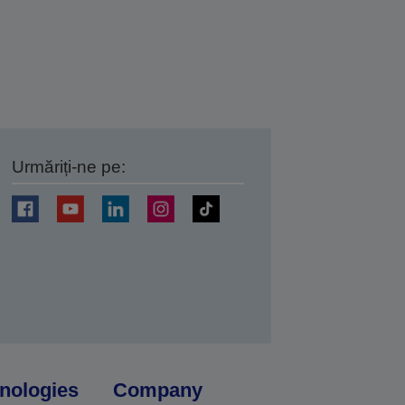
Urmăriți-ne pe:
ți
nologies
Company