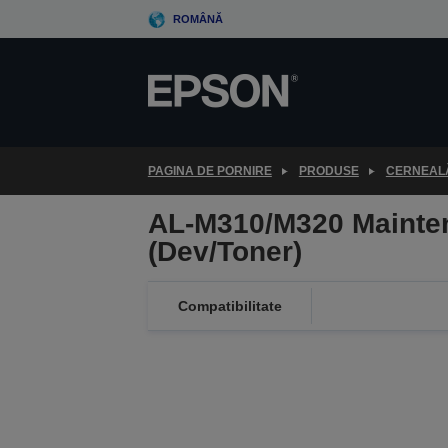
Skip
ROMÂNĂ
to
main
content
PAGINA DE PORNIRE
PRODUSE
CERNEALĂ
AL-M310/M320 Mainten
(Dev/Toner)
Compatibilitate