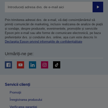
Trimiteț
Prin trimiterea adresei dvs. de e-mail, vă dați consimțământul să
primiți comunicări de marketing, inclusiv realizarea de analize de piață
și sondaje, despre produsele, evenimentele, promoțiile și serviciile
Epson prin e-mail sau alte forme de comunicare electronică, pe baza
preferințelor dvs. și conduitei dvs. online, așa cum este descris în
Declarația Epson privind informațiile de confidențialitate
Urmăriți-ne pe:
Servicii clienţi
Promoţii
Înregistrarea produsului
Verificarea garanției