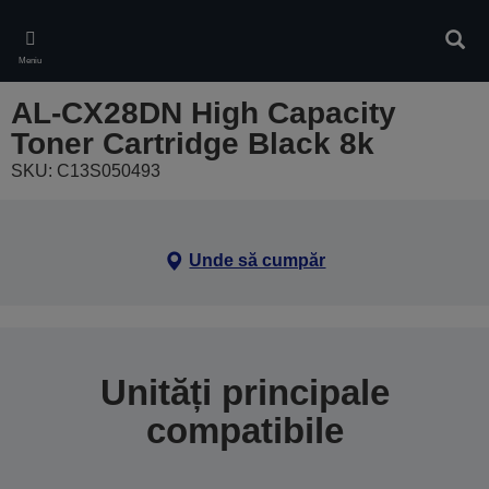
Skip
to
Căuta
main
Meniu
content
AL-CX28DN High Capacity
Toner Cartridge Black 8k
SKU: C13S050493
Unde să cumpăr
Unități principale
compatibile