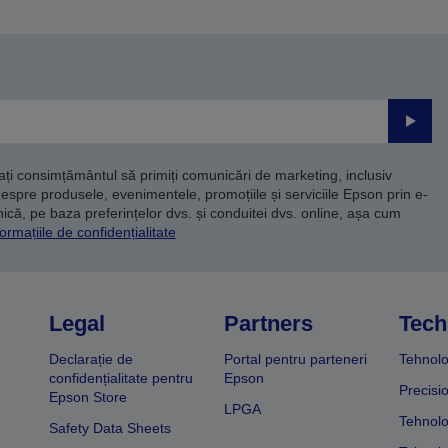
Trimite
dați consimțământul să primiți comunicări de marketing, inclusiv
despre produsele, evenimentele, promoțiile și serviciile Epson prin e-
că, pe baza preferințelor dvs. și conduitei dvs. online, așa cum
ormațiile de confidențialitate
Legal
Partners
Tech
Declarație de
Portal pentru parteneri
Tehnolo
confidențialitate pentru
Epson
Precisi
Epson Store
LPGA
Tehnolo
Safety Data Sheets