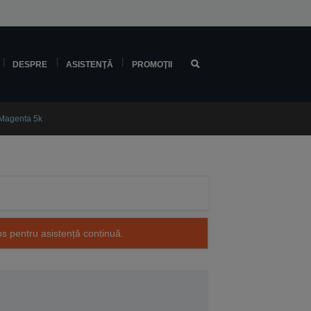
DESPRE
ASISTENŢĂ
PROMOŢII
Magenta 5k
os pentru asistență continuă.