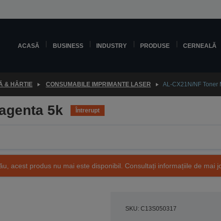
ACASĂ
BUSINESS
INDUSTRY
PRODUSE
CERNEALĂ
 & HÂRTIE
CONSUMABILE IMPRIMANTE LASER
AL-CX21N/NF Toner 
agenta 5k
Întrerupt
ău, acest produs nu mai este disponibil. Consultați informațiile de mai j
SKU: C13S050317