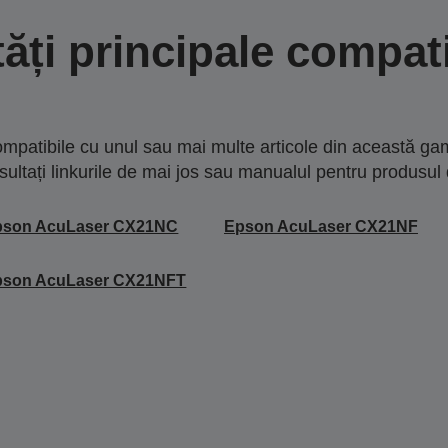
tăți principale compati
mpatibile cu unul sau mai multe articole din această gam
sultați linkurile de mai jos sau manualul pentru produsul 
pson AcuLaser CX21NC
Epson AcuLaser CX21NF
pson AcuLaser CX21NFT