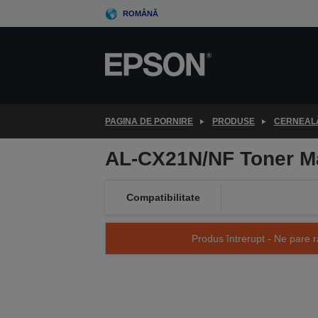
Skip
ROMÂNĂ
to
main
content
PAGINA DE PORNIRE
PRODUSE
CERNEALĂ
AL-CX21N/NF Toner M
Compatibilitate
Produs întrerupt - Ne pare r