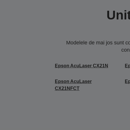
Uni
Modelele de mai jos sunt co
con
Epson AcuLaser CX21N
E
Epson AcuLaser
E
CX21NFCT