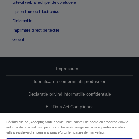
Site-ul web al echipei de conducere
Epson Europe Electronics
Digigraphie
Imprimare direct pe textile
Global
Impressum
Identificarea conformității produselor
Declarație privind informațiile confidențiale
EU Data Act Compliance
Contactaţi-ne în legătură cu datele dumneavoastră
Făcând clic pe „Acceptați toate cookie-urile”, sunteți de acord cu stocarea cookie-
urilor pe dispozitivul dvs. pentru a îmbunătăți navigarea pe site, pentru a analiza
Informaţii despre modulele cookie
utilizarea site-ului și pentru a ajuta eforturile noastre de marketing.