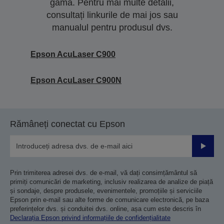
gamă. Pentru mai multe detalii,
consultați linkurile de mai jos sau
manualul pentru produsul dvs.
Epson AcuLaser C900
Epson AcuLaser C900N
Rămâneți conectat cu Epson
Trimiteț
Prin trimiterea adresei dvs. de e-mail, vă dați consimțământul să
primiți comunicări de marketing, inclusiv realizarea de analize de piață
și sondaje, despre produsele, evenimentele, promoțiile și serviciile
Epson prin e-mail sau alte forme de comunicare electronică, pe baza
preferințelor dvs. și conduitei dvs. online, așa cum este descris în
Declarația Epson privind informațiile de confidențialitate