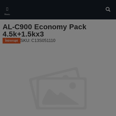
Skip
to
Căuta
main
Meniu
content
AL-C900 Economy Pack
4.5k+1.5kx3
SKU: C13S051110
Întrerupt