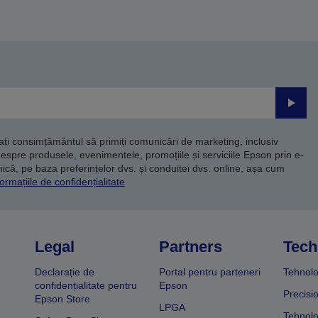
Trimite
dați consimțământul să primiți comunicări de marketing, inclusiv
despre produsele, evenimentele, promoțiile și serviciile Epson prin e-
că, pe baza preferințelor dvs. și conduitei dvs. online, așa cum
ormațiile de confidențialitate
Legal
Partners
Tech
Declarație de
Portal pentru parteneri
Tehnolo
confidențialitate pentru
Epson
Precisi
Epson Store
LPGA
Tehnolo