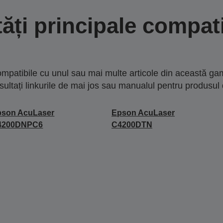
tăți principale compati
mpatibile cu unul sau mai multe articole din această gam
sultați linkurile de mai jos sau manualul pentru produsul 
pson AcuLaser
Epson AcuLaser
4200DNPC6
C4200DTN