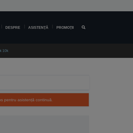
DESPRE
ASISTENŢĂ
PROMOŢII
k 10k
os pentru asistență continuă.