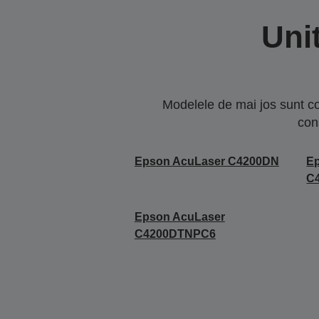
Uni
Modelele de mai jos sunt co
con
Epson AcuLaser C4200DN
E
C
Epson AcuLaser
C4200DTNPC6