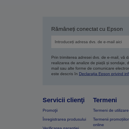
Rămâneți conectat cu Epson
Prin trimiterea adresei dvs. de e-mail, vă 
realizarea de analize de piață și sondaje, 
mail sau alte forme de comunicare electroni
este descris în
Declarația Epson privind inf
Servicii clienţi
Termeni
Promoţii
Termeni de utilizare
Înregistrarea produsului
Termenii promoțiilor
online
Verificarea garanției