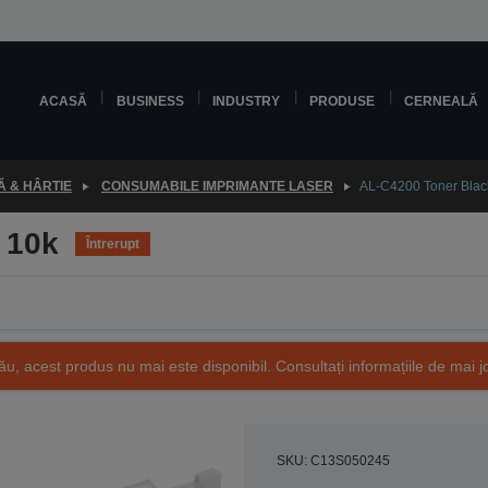
ACASĂ
BUSINESS
INDUSTRY
PRODUSE
CERNEALĂ
 & HÂRTIE
CONSUMABILE IMPRIMANTE LASER
AL-C4200 Toner Blac
 10k
Întrerupt
ău, acest produs nu mai este disponibil. Consultați informațiile de mai j
SKU: C13S050245