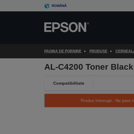
Skip
ROMÂNĂ
to
main
content
PAGINA DE PORNIRE
PRODUSE
CERNEALĂ
AL-C4200 Toner Black
Compatibilitate
Produs întrerupt - Ne pare r