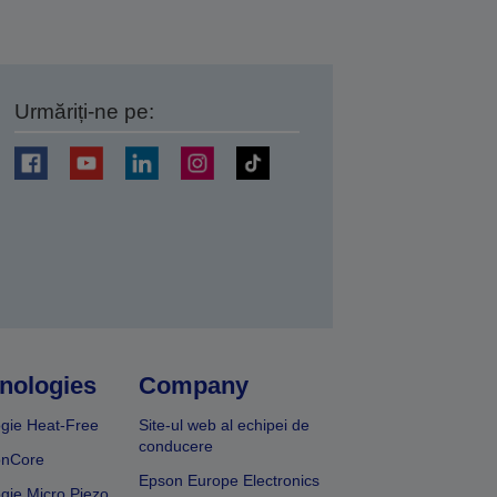
Urmăriți-ne pe:
ți
nologies
Company
gie Heat-Free
Site-ul web al echipei de
conducere
onCore
Epson Europe Electronics
gie Micro Piezo