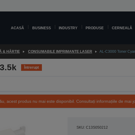
ACASĂ
BUSINESS
INDUSTRY
PRODUSE
CERNEALĂ
 & HÂRTIE
CONSUMABILE IMPRIMANTE LASER
AL-C3000 Toner Cyan
3.5k
Întrerupt
ău, acest produs nu mai este disponibil. Consultați informațiile de mai j
SKU: C13S050212