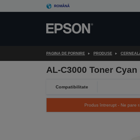
Skip
ROMÂNĂ
to
main
content
PAGINA DE PORNIRE
PRODUSE
CERNEALĂ
AL-C3000 Toner Cyan 
Compatibilitate
Produs întrerupt - Ne pare r