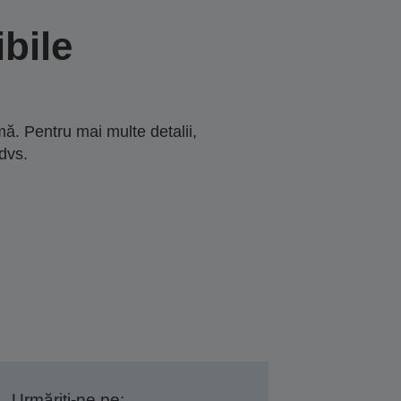
bile
ă. Pentru mai multe detalii,
dvs.
Urmăriți-ne pe: