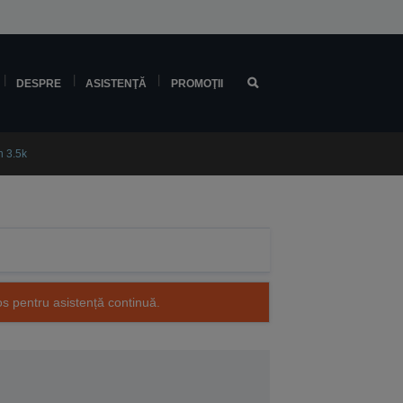
DESPRE
ASISTENŢĂ
PROMOŢII
 3.5k
os pentru asistență continuă.