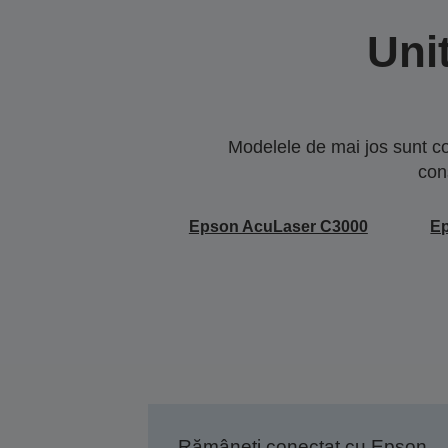
Uni
Modelele de mai jos sunt co
con
Epson AcuLaser C3000
E
Rămâneți conectat cu Epson