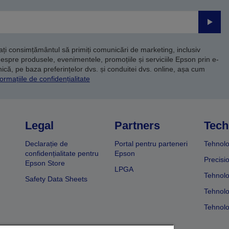
Trimite
dați consimțământul să primiți comunicări de marketing, inclusiv
despre produsele, evenimentele, promoțiile și serviciile Epson prin e-
că, pe baza preferințelor dvs. și conduitei dvs. online, așa cum
ormațiile de confidențialitate
Legal
Partners
Tech
Declarație de
Portal pentru parteneri
Tehnolo
confidențialitate pentru
Epson
Precisi
Epson Store
LPGA
Tehnolo
Safety Data Sheets
Tehnolo
Tehnolo