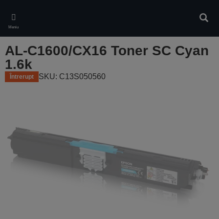
Skip
to
Căuta
main
Meniu
content
AL-C1600/CX16 Toner SC Cyan
1.6k
SKU: C13S050560
Întrerupt