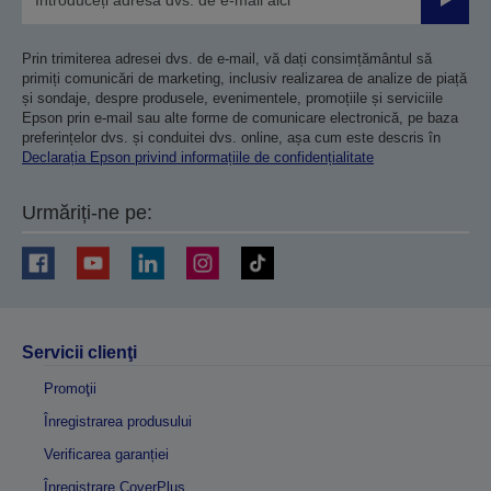
Trimiteț
Prin trimiterea adresei dvs. de e-mail, vă dați consimțământul să
primiți comunicări de marketing, inclusiv realizarea de analize de piață
și sondaje, despre produsele, evenimentele, promoțiile și serviciile
Epson prin e-mail sau alte forme de comunicare electronică, pe baza
preferințelor dvs. și conduitei dvs. online, așa cum este descris în
Declarația Epson privind informațiile de confidențialitate
Urmăriți-ne pe:
Servicii clienţi
Promoţii
Înregistrarea produsului
Verificarea garanției
Înregistrare CoverPlus