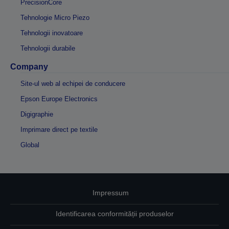
PrecisionCore
Tehnologie Micro Piezo
Tehnologii inovatoare
Tehnologii durabile
Company
Site-ul web al echipei de conducere
Epson Europe Electronics
Digigraphie
Imprimare direct pe textile
Global
Impressum
Identificarea conformității produselor