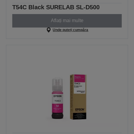
T54C Black SURELAB SL-D500
Aflați mai multe
Unde puteți cumpăra