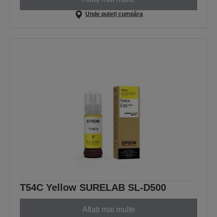
Unde puteți cumpăra
T54C Yellow SURELAB SL-D500
Aflați mai multe