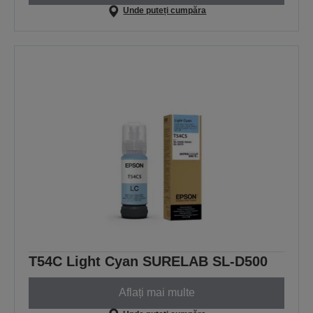
Unde puteți cumpăra
T54C Light Cyan SURELAB SL-D500
Aflați mai multe