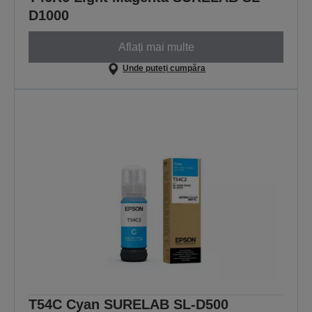
D1000
Aflați mai multe
Unde puteți cumpăra
T54C Cyan SURELAB SL-D500