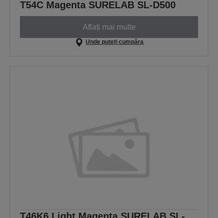
T54C Magenta SURELAB SL-D500
Aflați mai multe
Unde puteți cumpăra
T46K6 Light Magenta SURELAB SL-