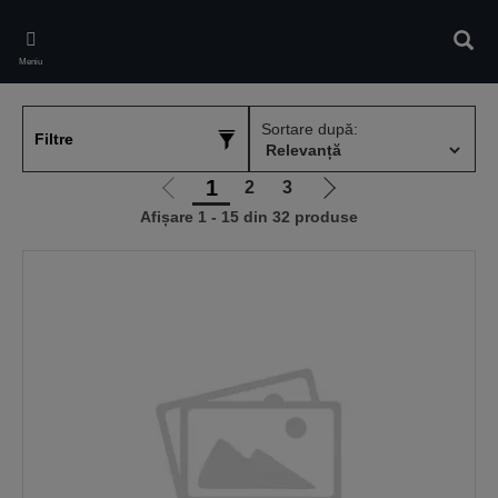
Skip
to
Căuta
main
Meniu
content
Sortare după:
Filtre
1
2
3
Mergi
Mergi
Afișare 1 - 15 din 32 produse
la
la
pagina
pagina
anterioară
următoare