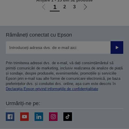
Afișare 1 - 15 din 32 produse
1
2
3
Mergi
Mergi
la
la
pagina
pagina
anterioară
următoare
Rămâneți conectat cu Epson
Trimiteț
Prin trimiterea adresei dvs. de e-mail, vă dați consimțământul să
primiți comunicări de marketing, inclusiv realizarea de analize de piață
și sondaje, despre produsele, evenimentele, promoțiile și serviciile
Epson prin e-mail sau alte forme de comunicare electronică, pe baza
preferințelor dvs. și conduitei dvs. online, așa cum este descris în
Declarația Epson privind informațiile de confidențialitate
Urmăriți-ne pe: