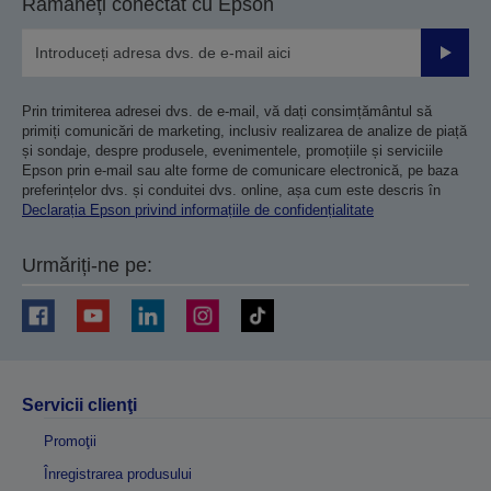
Rămâneți conectat cu Epson
Trimiteț
Prin trimiterea adresei dvs. de e-mail, vă dați consimțământul să
primiți comunicări de marketing, inclusiv realizarea de analize de piață
și sondaje, despre produsele, evenimentele, promoțiile și serviciile
Epson prin e-mail sau alte forme de comunicare electronică, pe baza
preferințelor dvs. și conduitei dvs. online, așa cum este descris în
Declarația Epson privind informațiile de confidențialitate
Urmăriți-ne pe:
Servicii clienţi
Promoţii
Înregistrarea produsului