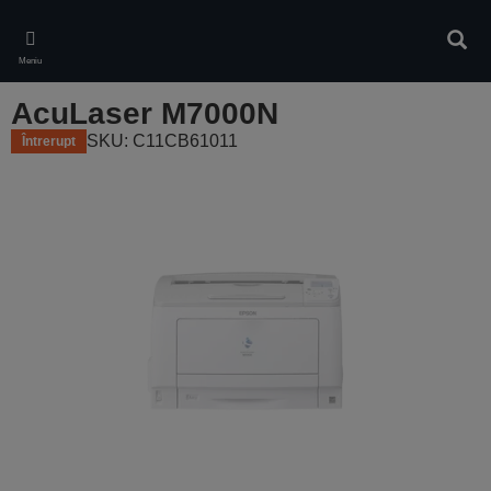
Skip
to
Căuta
main
Meniu
content
AcuLaser M7000N
SKU: C11CB61011
Întrerupt