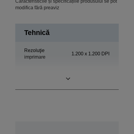
Caracteristicile și specificațiile produsului se pot
modifica fără preaviz
Tehnică
Rezoluţie
1.200 x 1.200 DPI
imprimare
Grup de lucru
Randament
mediu