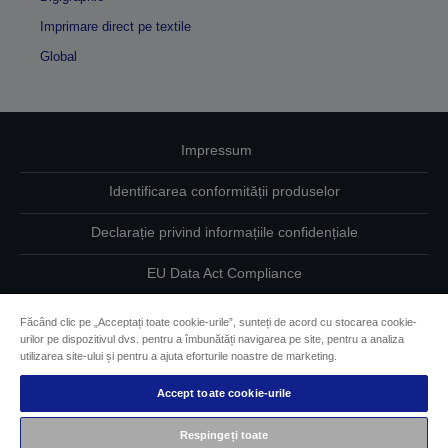
Imprimare direct pe textile
Global
Impressum
Identificarea conformității produselor
Declarație privind informațiile confidențiale
EU Data Act Compliance
Contactaţi-ne în legătură cu datele dumneavoastră
Făcând clic pe „Acceptați toate cookie-urile”, sunteți de acord cu stocarea cookie-
urilor pe dispozitivul dvs. pentru a îmbunătăți navigarea pe site, pentru a analiza
Informaţii despre modulele cookie
utilizarea site-ului și pentru a ajuta eforturile noastre de marketing.
Accept toate cookie-urile
Angajamentul Epson pe linie de accesibilitate
Respingeți toate