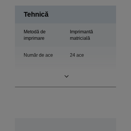
Tehnică
Metodă de
Imprimantă
imprimare
matricială
Număr de ace
24 ace
Numărul
94 coloane
coloanelor