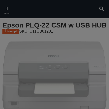
Skip
to
Căuta
main
Meniu
content
Epson PLQ-22 CSM w USB HUB
SKU: C11CB01201
Întrerupt