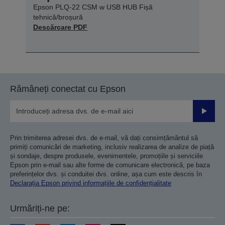
Epson PLQ-22 CSM w USB HUB Fișă
tehnică/broșură
Descărcare PDF
Rămâneți conectat cu Epson
Trimiteț
Prin trimiterea adresei dvs. de e-mail, vă dați consimțământul să
primiți comunicări de marketing, inclusiv realizarea de analize de piață
și sondaje, despre produsele, evenimentele, promoțiile și serviciile
Epson prin e-mail sau alte forme de comunicare electronică, pe baza
preferințelor dvs. și conduitei dvs. online, așa cum este descris în
Declarația Epson privind informațiile de confidențialitate
Urmăriți-ne pe: