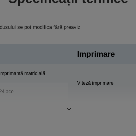
rodusului se pot modifica fără preaviz
Imprimare
Imprimantă matricială
Viteză imprimare
24 ace
80 coloane
Exemplare