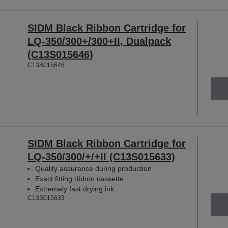
SIDM Black Ribbon Cartridge for
LQ-350/300+/300+II, Dualpack
(C13S015646)
C13S015646
SIDM Black Ribbon Cartridge for
LQ-350/300/+/+II (C13S015633)
Quality assurance during production
Exact fitting ribbon cassette
Extremely fast drying ink
C13S015633