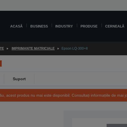
ACASĂ
BUSINESS
INDUSTRY
PRODUSE
CERNEALĂ
TE
IMPRIMANTE MATRICIALE
Epson LQ-300+II
Suport
ău, acest produs nu mai este disponibil. Consultați informațiile de mai j
SKU: C11C638001