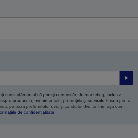
Trimite
dați consimțământul să primiți comunicări de marketing, inclusiv
despre produsele, evenimentele, promoțiile și serviciile Epson prin e-
că, pe baza preferințelor dvs. și conduitei dvs. online, așa cum
ormațiile de confidențialitate