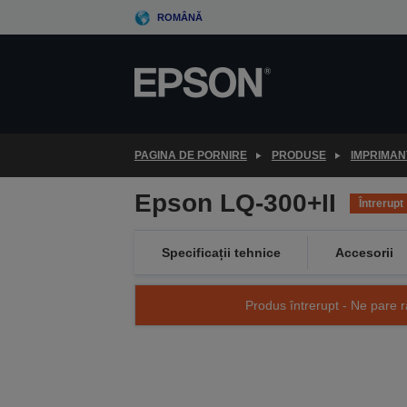
Skip
ROMÂNĂ
to
main
content
PAGINA DE PORNIRE
PRODUSE
IMPRIMAN
Epson LQ-300+II
Întrerupt
Specificații tehnice
Accesorii
Produs întrerupt - Ne pare r