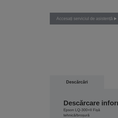
Accesați serviciul de asistență
Descărcări
Descărcare infor
Epson LQ-300+II Fișă
tehnică/broșură