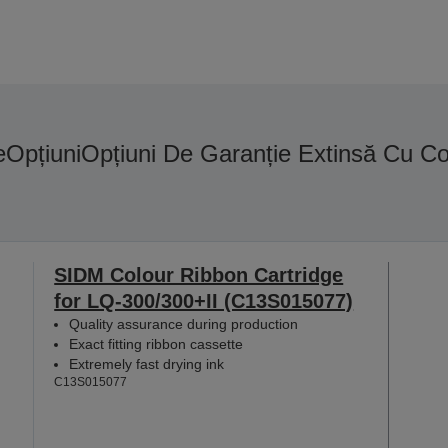
e
Opțiuni
Opțiuni De Garanție Extinsă Cu C
SIDM Colour Ribbon Cartridge
for LQ-300/300+II (C13S015077)
Quality assurance during production
Exact fitting ribbon cassette
Extremely fast drying ink
C13S015077