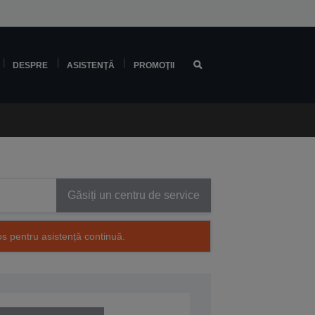
DESPRE
ASISTENŢĂ
PROMOŢII
Găsiți un centru de service
os pentru asistență continuă.