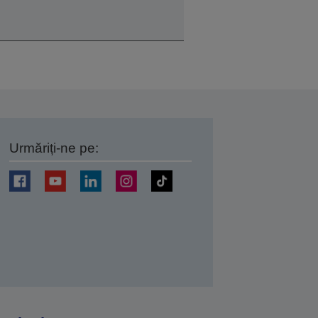
Urmăriți-ne pe:
ți