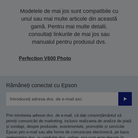
Modelele de mai jos sunt compatibile cu
unul sau mai multe articole din această
gamă. Pentru mai multe detalii,
consultați linkurile de mai jos sau
manualul pentru produsul dvs.
Perfection V600 Photo
Rămâneți conectat cu Epson
Trimiteț
Prin trimiterea adresei dvs. de e-mail, vă dați consimțământul să
primiți comunicări de marketing, inclusiv realizarea de analize de piață
și sondaje, despre produsele, evenimentele, promoțiile și serviciile
Epson prin e-mail sau alte forme de comunicare electronică, pe baza
preferințelor dvs. și conduitei dvs. online, așa cum este descris în