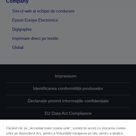
Company
Site-ul web al echipei de conducere
Epson Europe Electronics
Digigraphie
Imprimare direct pe textile
Global
Impressum
Identificarea conformității produselor
Declarație privind informațiile confidențiale
EU Data Act Compliance
Contactaţi-ne în legătură cu datele dumneavoastră
Făcând clic pe „Acceptați toate cookie-urile”, sunteți de acord cu stocarea cookie-
urilor pe dispozitivul dvs. pentru a îmbunătăți navigarea pe site, pentru a analiza