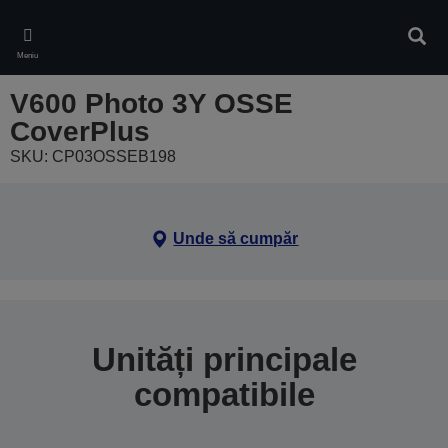
Skip
to
Căuta
main
Meniu
content
V600 Photo 3Y OSSE
CoverPlus
SKU: CP03OSSEB198
Unde să cumpăr
Unități principale
compatibile