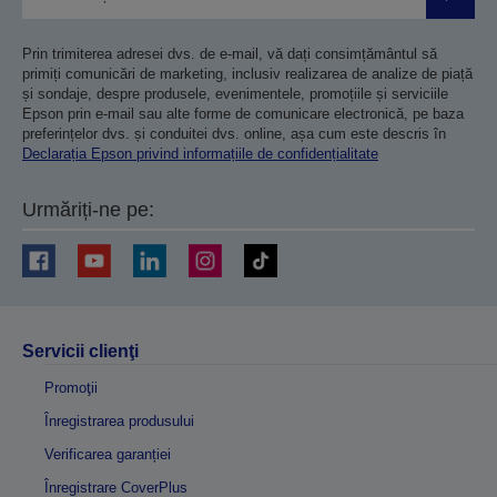
Trimiteț
Prin trimiterea adresei dvs. de e-mail, vă dați consimțământul să
primiți comunicări de marketing, inclusiv realizarea de analize de piață
și sondaje, despre produsele, evenimentele, promoțiile și serviciile
Epson prin e-mail sau alte forme de comunicare electronică, pe baza
preferințelor dvs. și conduitei dvs. online, așa cum este descris în
Declarația Epson privind informațiile de confidențialitate
Urmăriți-ne pe:
Servicii clienţi
Promoţii
Înregistrarea produsului
Verificarea garanției
Înregistrare CoverPlus