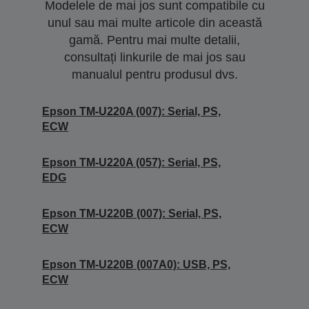
Modelele de mai jos sunt compatibile cu
unul sau mai multe articole din această
gamă. Pentru mai multe detalii,
consultați linkurile de mai jos sau
manualul pentru produsul dvs.
Epson TM-U220A (007): Serial, PS,
ECW
Epson TM-U220A (057): Serial, PS,
EDG
Epson TM-U220B (007): Serial, PS,
ECW
Epson TM-U220B (007A0): USB, PS,
ECW