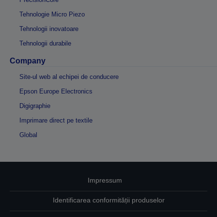
Tehnologie Micro Piezo
Tehnologii inovatoare
Tehnologii durabile
Company
Site-ul web al echipei de conducere
Epson Europe Electronics
Digigraphie
Imprimare direct pe textile
Global
Impressum
Identificarea conformității produselor