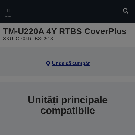
Skip
to
Căuta
main
Meniu
content
TM-U220A 4Y RTBS CoverPlus
SKU: CP04RTBSC513
Unde să cumpăr
Unități principale
compatibile