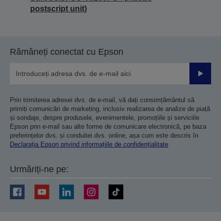
postscript unit)
Rămâneți conectat cu Epson
Trimiteț
Prin trimiterea adresei dvs. de e-mail, vă dați consimțământul să
primiți comunicări de marketing, inclusiv realizarea de analize de piață
și sondaje, despre produsele, evenimentele, promoțiile și serviciile
Epson prin e-mail sau alte forme de comunicare electronică, pe baza
preferințelor dvs. și conduitei dvs. online, așa cum este descris în
Declarația Epson privind informațiile de confidențialitate
Urmăriți-ne pe: