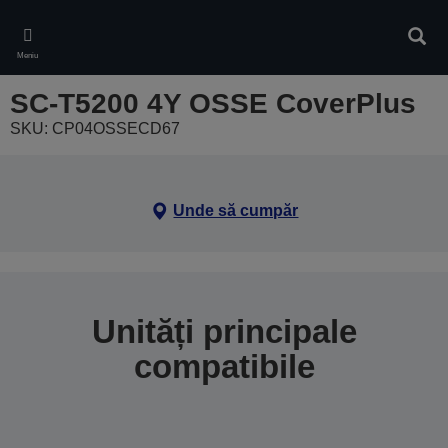
Skip
to
Căuta
main
Meniu
content
SC-T5200 4Y OSSE CoverPlus
SKU: CP04OSSECD67
Unde să cumpăr
Unități principale
compatibile