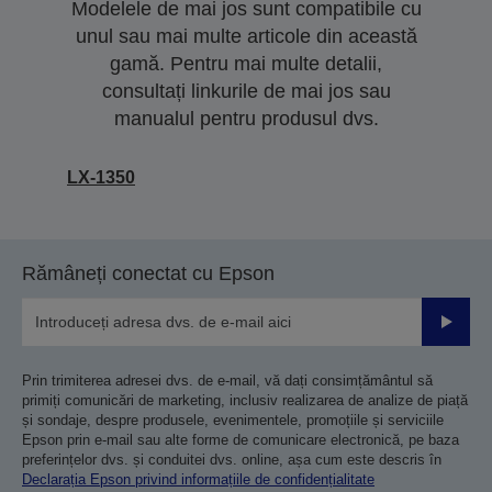
Modelele de mai jos sunt compatibile cu
unul sau mai multe articole din această
gamă. Pentru mai multe detalii,
consultați linkurile de mai jos sau
manualul pentru produsul dvs.
LX-1350
Rămâneți conectat cu Epson
Trimiteț
Prin trimiterea adresei dvs. de e-mail, vă dați consimțământul să
primiți comunicări de marketing, inclusiv realizarea de analize de piață
și sondaje, despre produsele, evenimentele, promoțiile și serviciile
Epson prin e-mail sau alte forme de comunicare electronică, pe baza
preferințelor dvs. și conduitei dvs. online, așa cum este descris în
Declarația Epson privind informațiile de confidențialitate