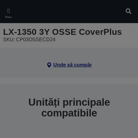
Skip
to
Căuta
main
Meniu
content
LX-1350 3Y OSSE CoverPlus
SKU: CP03OSSECD24
Unde să cumpăr
Unități principale
compatibile