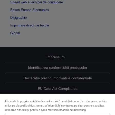
Site-ul web al echipei de conducere
Epson Europe Electronics
Digigraphie
Imprimare direct pe textile
Global
Impressum
Identificarea conformității produselor
Declarație privind informațiile confidențiale
EU Data Act Compliance
Contactaţi-ne în legătură cu datele dumneavoastră
Făcând clic pe „Acceptați toate cookie-urile”, sunteți de acord cu stocarea cookie-
urilor pe dispozitivul dvs. pentru a îmbunătăți navigarea pe site, pentru a analiza
Informaţii despre modulele cookie
utilizarea site-ului și pentru a ajuta eforturile noastre de marketing.