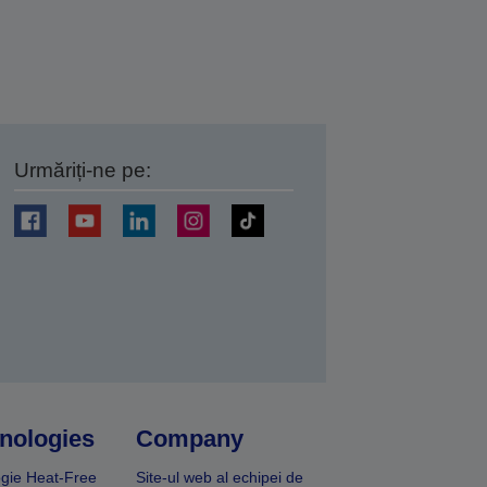
Urmăriți-ne pe:
ți
nologies
Company
gie Heat-Free
Site-ul web al echipei de