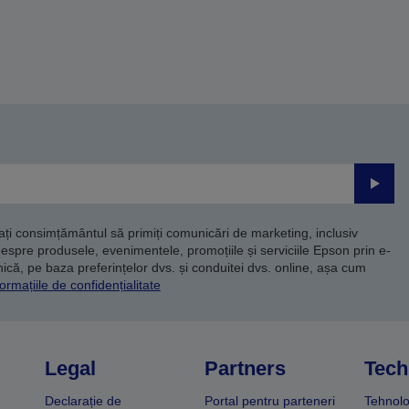
Trimite
dați consimțământul să primiți comunicări de marketing, inclusiv
despre produsele, evenimentele, promoțiile și serviciile Epson prin e-
că, pe baza preferințelor dvs. și conduitei dvs. online, așa cum
ormațiile de confidențialitate
Legal
Partners
Tech
Declarație de
Portal pentru parteneri
Tehnolo