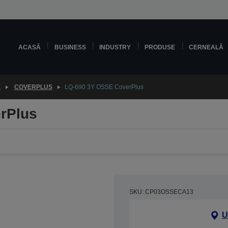
ACASĂ
BUSINESS
INDUSTRY
PRODUSE
CERNEALĂ
E
COVERPLUS
LQ-690 3Y OSSE CoverPlus
rPlus
SKU: CP03OSSECA13
U