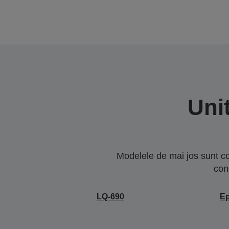
Uni
Modelele de mai jos sunt co
con
LQ-690
Ep