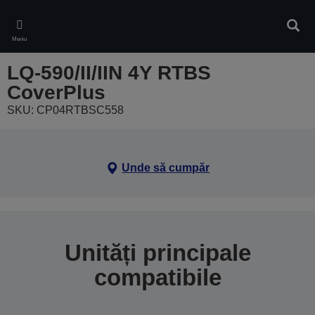
Skip
to
Căuta
main
Meniu
content
LQ-590/II/IIN 4Y RTBS
CoverPlus
SKU: CP04RTBSC558
Unde să cumpăr
Unități principale
compatibile