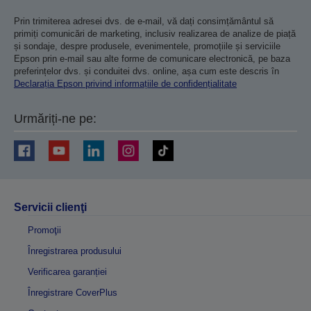
Prin trimiterea adresei dvs. de e-mail, vă dați consimțământul să
primiți comunicări de marketing, inclusiv realizarea de analize de piață
și sondaje, despre produsele, evenimentele, promoțiile și serviciile
Epson prin e-mail sau alte forme de comunicare electronică, pe baza
preferințelor dvs. și conduitei dvs. online, așa cum este descris în
Declarația Epson privind informațiile de confidențialitate
Urmăriți-ne pe:
Servicii clienţi
Promoţii
Înregistrarea produsului
Verificarea garanției
Înregistrare CoverPlus