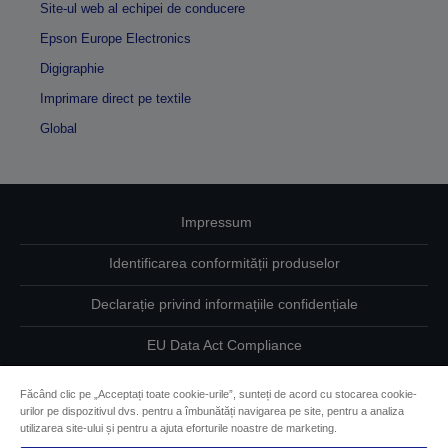
Site-ul web al echipei de conducere
Epson Europe Electronics
Digigraphie
Imprimare direct pe textile
Global
Impressum
Identificarea conformității produselor
Declarație privind informațiile confidențiale
EU Data Act Compliance
Contactaţi-ne în legătură cu datele dumneavoastră
Făcând clic pe „Acceptați toate cookie-urile”, sunteți de acord cu stocarea cookie-
urilor pe dispozitivul dvs. pentru a îmbunătăți navigarea pe site, pentru a analiza
Informaţii despre modulele cookie
utilizarea site-ului și pentru a ajuta eforturile noastre de marketing.