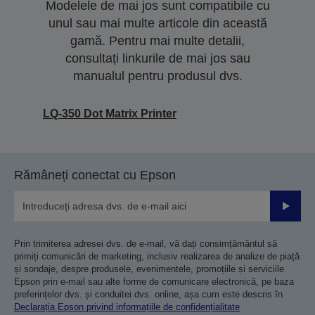
Modelele de mai jos sunt compatibile cu
unul sau mai multe articole din această
gamă. Pentru mai multe detalii,
consultați linkurile de mai jos sau
manualul pentru produsul dvs.
LQ-350 Dot Matrix Printer
Rămâneți conectat cu Epson
Trimiteț
Prin trimiterea adresei dvs. de e-mail, vă dați consimțământul să
primiți comunicări de marketing, inclusiv realizarea de analize de piață
și sondaje, despre produsele, evenimentele, promoțiile și serviciile
Epson prin e-mail sau alte forme de comunicare electronică, pe baza
preferințelor dvs. și conduitei dvs. online, așa cum este descris în
Declarația Epson privind informațiile de confidențialitate