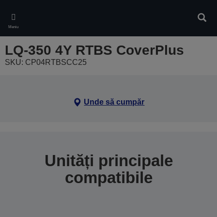
Skip
to
Căuta
main
Meniu
content
LQ-350 4Y RTBS CoverPlus
SKU: CP04RTBSCC25
Unde să cumpăr
Unități principale
compatibile