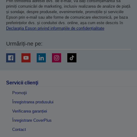
Prin trimiterea adresei dvs. de e-mail, vă dați consimțământul să
primiți comunicări de marketing, inclusiv realizarea de analize de piață
și sondaje, despre produsele, evenimentele, promoțiile și serviciile
Epson prin e-mail sau alte forme de comunicare electronică, pe baza
preferințelor dvs. și conduitei dvs. online, așa cum este descris în
Declarația Epson privind informațiile de confidențialitate
Urmăriți-ne pe:
Servicii clienţi
Promoţii
Înregistrarea produsului
Verificarea garanției
Înregistrare CoverPlus
Contact