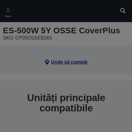
Skip
to
Căuta
main
Meniu
content
ES-500W 5Y OSSE CoverPlus
SKU: CP05OSSEB263
Unde să cumpăr
Unități principale
compatibile