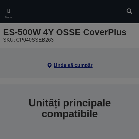
Skip
to
Căuta
main
Meniu
content
ES-500W 4Y OSSE CoverPlus
SKU: CP040SSEB263
Unde să cumpăr
Unități principale
compatibile