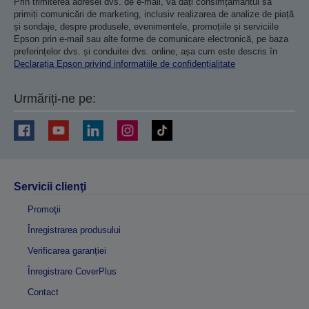
Prin trimiterea adresei dvs. de e-mail, vă dați consimțământul să
primiți comunicări de marketing, inclusiv realizarea de analize de piață
și sondaje, despre produsele, evenimentele, promoțiile și serviciile
Epson prin e-mail sau alte forme de comunicare electronică, pe baza
preferințelor dvs. și conduitei dvs. online, așa cum este descris în
Declarația Epson privind informațiile de confidențialitate
Urmăriți-ne pe:
Servicii clienţi
Promoţii
Înregistrarea produsului
Verificarea garanției
Înregistrare CoverPlus
Contact