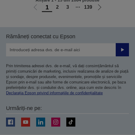
Afișare 1 - 15 din 2084 produse
1
2
3
⋯
139
Mergi
Mergi
la
la
pagina
pagina
anterioară
următoare
Rămâneți conectat cu Epson
Trimiteț
Prin trimiterea adresei dvs. de e-mail, vă dați consimțământul să
primiți comunicări de marketing, inclusiv realizarea de analize de piață
și sondaje, despre produsele, evenimentele, promoțiile și serviciile
Epson prin e-mail sau alte forme de comunicare electronică, pe baza
preferințelor dvs. și conduitei dvs. online, așa cum este descris în
Declarația Epson privind informațiile de confidențialitate
Urmăriți-ne pe: