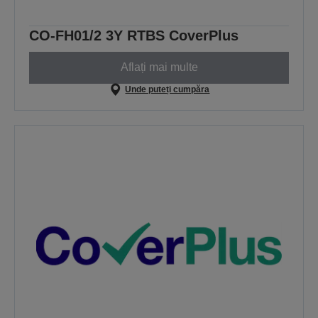
CO-FH01/2 3Y RTBS CoverPlus
Aflați mai multe
Unde puteți cumpăra