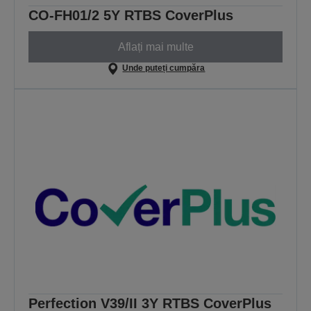
CO-FH01/2 5Y RTBS CoverPlus
Aflați mai multe
Unde puteți cumpăra
Perfection V39/II 3Y RTBS CoverPlus