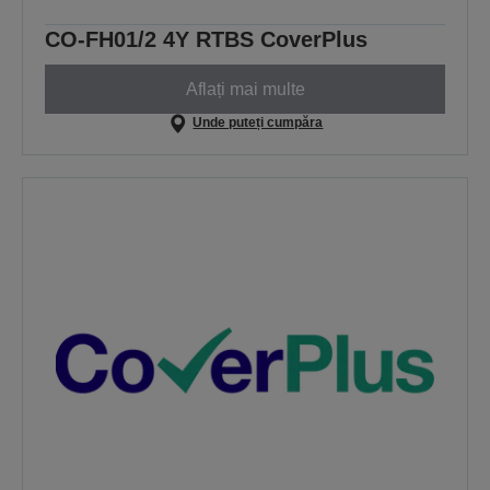
CO-FH01/2 4Y RTBS CoverPlus
Aflați mai multe
Unde puteți cumpăra