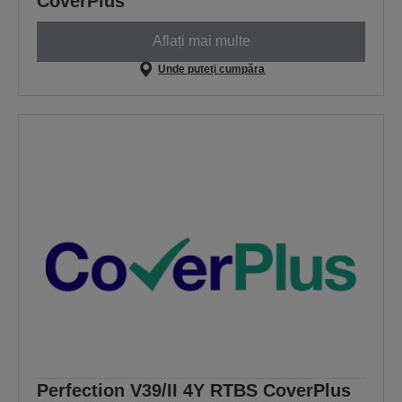
CoverPlus
Aflați mai multe
Unde puteți cumpăra
Perfection V39/II 4Y RTBS CoverPlus