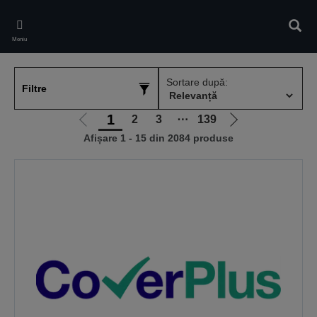
Skip
to
Căuta
main
Meniu
content
Sortare după:
Filtre
1
2
3
⋯
139
Mergi
Mergi
Afișare 1 - 15 din 2084 produse
la
la
pagina
pagina
anterioară
următoare