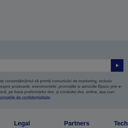
Trimite
dați consimțământul să primiți comunicări de marketing, inclusiv
despre produsele, evenimentele, promoțiile și serviciile Epson prin e-
că, pe baza preferințelor dvs. și conduitei dvs. online, așa cum
ormațiile de confidențialitate
Legal
Partners
Tech