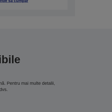
nde să cumpăr
bile
ă. Pentru mai multe detalii,
dvs.