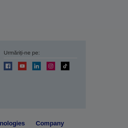
Urmăriți-ne pe:
ți
nologies
Company