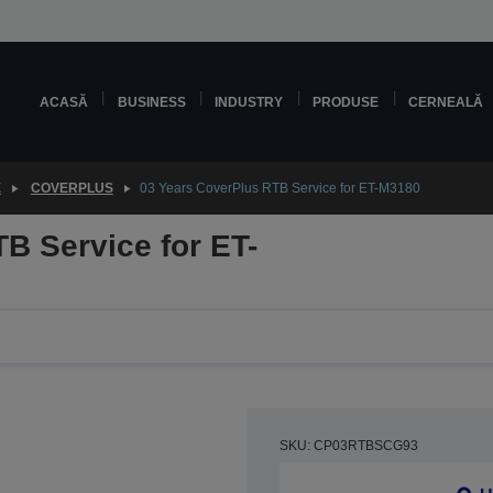
ACASĂ
BUSINESS
INDUSTRY
PRODUSE
CERNEALĂ
E
COVERPLUS
03 Years CoverPlus RTB Service for ET-M3180
B Service for ET-
SKU: CP03RTBSCG93