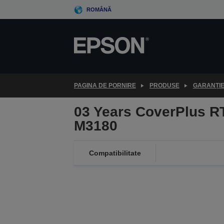
Skip
ROMÂNĂ
to
main
content
PAGINA DE PORNIRE
PRODUSE
GARANȚI
03 Years CoverPlus RT
M3180
Compatibilitate