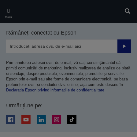
Skip
to
Căuta
main
Meniu
content
Rămâneți conectat cu Epson
Trimiteț
Prin trimiterea adresei dvs. de e-mail, vă dați consimțământul să
primiți comunicări de marketing, inclusiv realizarea de analize de piață
și sondaje, despre produsele, evenimentele, promoțiile și serviciile
Epson prin e-mail sau alte forme de comunicare electronică, pe baza
preferințelor dvs. și conduitei dvs. online, așa cum este descris în
Declarația Epson privind informațiile de confidențialitate
Urmăriți-ne pe: