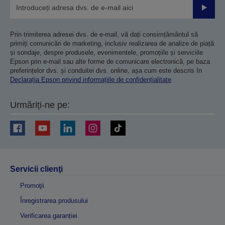
Trimiteț
Prin trimiterea adresei dvs. de e-mail, vă dați consimțământul să
primiți comunicări de marketing, inclusiv realizarea de analize de piață
și sondaje, despre produsele, evenimentele, promoțiile și serviciile
Epson prin e-mail sau alte forme de comunicare electronică, pe baza
preferințelor dvs. și conduitei dvs. online, așa cum este descris în
Declarația Epson privind informațiile de confidențialitate
Urmăriți-ne pe:
Servicii clienţi
Promoţii
Înregistrarea produsului
Verificarea garanției