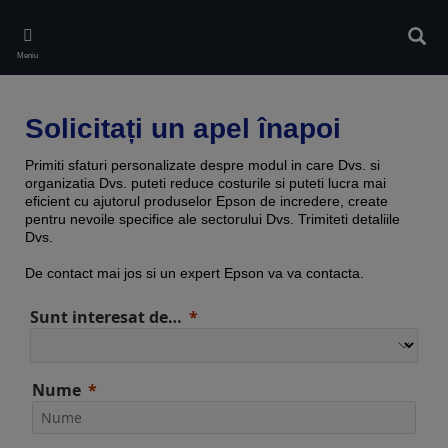
Skip
to
Căuta
main
Meniu
content
Solicitați un apel înapoi
Primiti sfaturi personalizate despre modul in care Dvs. si
organizatia Dvs. puteti reduce costurile si puteti lucra mai
eficient cu ajutorul produselor Epson de incredere, create
pentru nevoile specifice ale sectorului Dvs. Trimiteti detaliile
Dvs.
De contact mai jos si un expert Epson va va contacta.
Sunt interesat de…
Nume