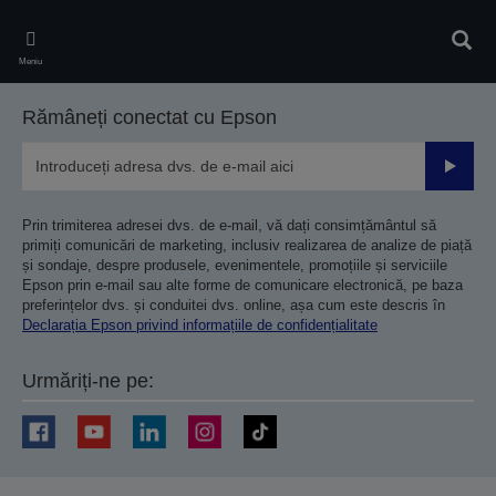
Skip
to
Căuta
main
Meniu
content
Rămâneți conectat cu Epson
Trimiteț
Prin trimiterea adresei dvs. de e-mail, vă dați consimțământul să
primiți comunicări de marketing, inclusiv realizarea de analize de piață
și sondaje, despre produsele, evenimentele, promoțiile și serviciile
Epson prin e-mail sau alte forme de comunicare electronică, pe baza
preferințelor dvs. și conduitei dvs. online, așa cum este descris în
Declarația Epson privind informațiile de confidențialitate
Urmăriți-ne pe: