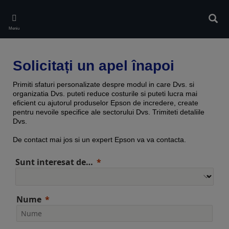
Skip
to
Căuta
main
Meniu
content
Solicitați un apel înapoi
Primiti sfaturi personalizate despre modul in care Dvs. si
organizatia Dvs. puteti reduce costurile si puteti lucra mai
eficient cu ajutorul produselor Epson de incredere, create
pentru nevoile specifice ale sectorului Dvs. Trimiteti detaliile
Dvs.
De contact mai jos si un expert Epson va va contacta.
Sunt interesat de…
Nume