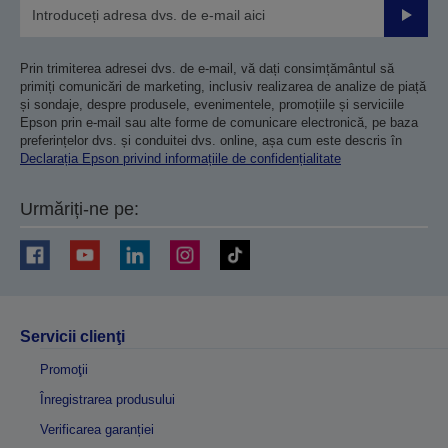
Trimiteț
Prin trimiterea adresei dvs. de e-mail, vă dați consimțământul să
primiți comunicări de marketing, inclusiv realizarea de analize de piață
și sondaje, despre produsele, evenimentele, promoțiile și serviciile
Epson prin e-mail sau alte forme de comunicare electronică, pe baza
preferințelor dvs. și conduitei dvs. online, așa cum este descris în
Declarația Epson privind informațiile de confidențialitate
Urmăriți-ne pe:
Servicii clienţi
Promoţii
Înregistrarea produsului
Verificarea garanției