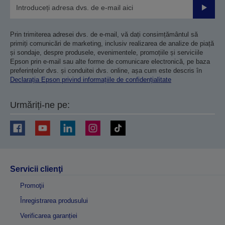
Trimiteț
Prin trimiterea adresei dvs. de e-mail, vă dați consimțământul să
primiți comunicări de marketing, inclusiv realizarea de analize de piață
și sondaje, despre produsele, evenimentele, promoțiile și serviciile
Epson prin e-mail sau alte forme de comunicare electronică, pe baza
preferințelor dvs. și conduitei dvs. online, așa cum este descris în
Declarația Epson privind informațiile de confidențialitate
Urmăriți-ne pe:
Servicii clienţi
Promoţii
Înregistrarea produsului
Verificarea garanției