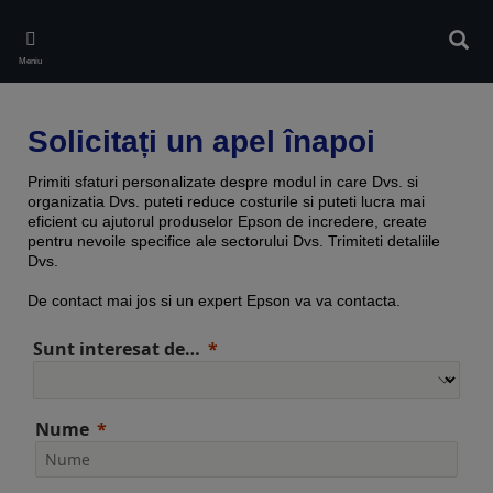
Skip
to
Căuta
main
Meniu
content
Solicitați un apel înapoi
Primiti sfaturi personalizate despre modul in care Dvs. si
organizatia Dvs. puteti reduce costurile si puteti lucra mai
eficient cu ajutorul produselor Epson de incredere, create
pentru nevoile specifice ale sectorului Dvs. Trimiteti detaliile
Dvs.
De contact mai jos si un expert Epson va va contacta.
Sunt interesat de…
Nume