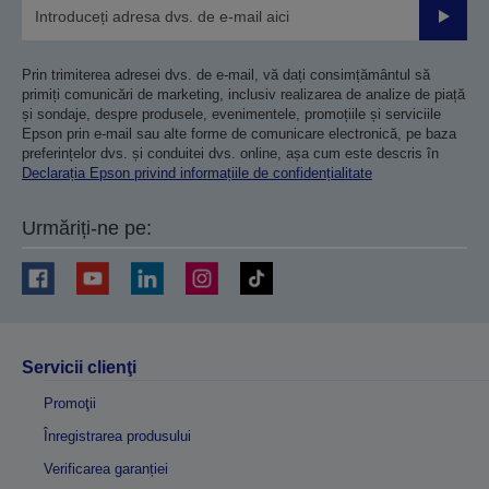
Trimiteț
Prin trimiterea adresei dvs. de e-mail, vă dați consimțământul să
primiți comunicări de marketing, inclusiv realizarea de analize de piață
și sondaje, despre produsele, evenimentele, promoțiile și serviciile
Epson prin e-mail sau alte forme de comunicare electronică, pe baza
preferințelor dvs. și conduitei dvs. online, așa cum este descris în
Declarația Epson privind informațiile de confidențialitate
Urmăriți-ne pe:
Servicii clienţi
Promoţii
Înregistrarea produsului
Verificarea garanției