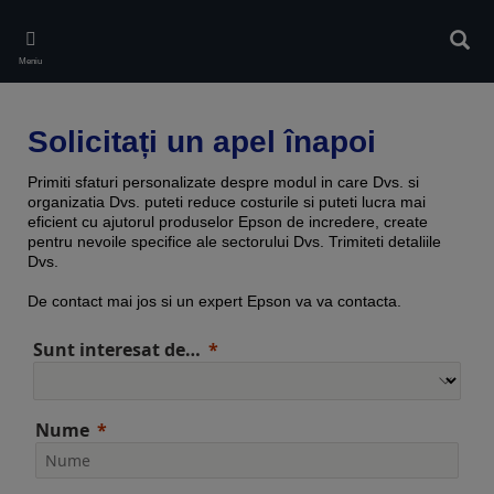
Skip
to
Căuta
main
Meniu
content
Solicitați un apel înapoi
Primiti sfaturi personalizate despre modul in care Dvs. si
organizatia Dvs. puteti reduce costurile si puteti lucra mai
eficient cu ajutorul produselor Epson de incredere, create
pentru nevoile specifice ale sectorului Dvs. Trimiteti detaliile
Dvs.
De contact mai jos si un expert Epson va va contacta.
Sunt interesat de…
Nume