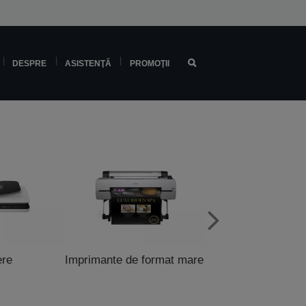
DESPRE
ASISTENŢĂ
PROMOŢII
ere
Imprimante de format mare
Imprimante pentru 
şi POS