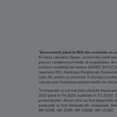
1
Economisiți până la 95% din costurile cu ce
Pe baza calculelor Epson, economiile medii pri
precum randamentul mediu al recipientelor de c
conform modelului de testare ISO/IEC 24712) fo
raportului IDC, Hardcopy Peripherals Consumables
color A4, pentru uz personal, în Europa (confor
calculat prin împărțirea prețului mediu de vânza
2
Comparativ cu cel mai bine vândute imprimante 
2023 până în T4 2023, publicate în T1 2024). 
producătorilor. Atunci când au fost disponibile 
produsele au fost eliminate din comparație
WF-579R, WF-529R, WF-C5890, WF-C5390.