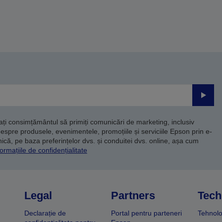
Trimite
dați consimțământul să primiți comunicări de marketing, inclusiv
despre produsele, evenimentele, promoțiile și serviciile Epson prin e-
că, pe baza preferințelor dvs. și conduitei dvs. online, așa cum
ormațiile de confidențialitate
Legal
Partners
Tech
Declarație de
Portal pentru parteneri
Tehnolo