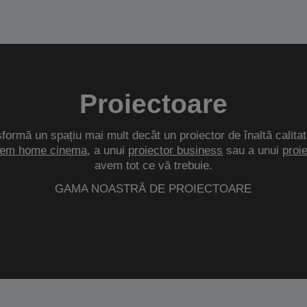
Proiectoare
sformă un spațiu mai mult decât un proiector de înaltă calitat
tem home cinema
, a unui
proiector business
sau a unui
proi
avem tot ce vă trebuie.
GAMA NOASTRĂ DE PROIECTOARE