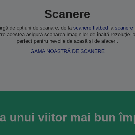
Scanere
rgă de opțiuni de scanare, de la
scanere flatbed
la
scanere 
ntre acestea asigură scanarea imaginilor de înaltă rezoluție la
perfect pentru nevoile de acasă și de afaceri.
GAMA NOASTRĂ DE SCANERE
a unui viitor mai bun î