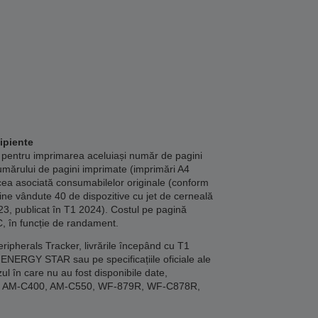
ipiente
 pentru imprimarea aceluiași număr de pagini
umărului de pagini imprimate (imprimări A4
cea asociată consumabilelor originale (conform
bine vândute 40 de dispozitive cu jet de cerneală
23, publicat în T1 2024). Costul pe pagină
C, în funcție de randament.
ipherals Tracker, livrările începând cu T1
ENERGY STAR sau pe specificațiile oficiale ale
ul în care nu au fost disponibile date,
00, AM-C400, AM-C550, WF-879R, WF-C878R,