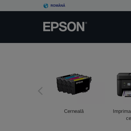
Skip
ROMÂNĂ
to
main
content
Cerneală
Impriman
ce