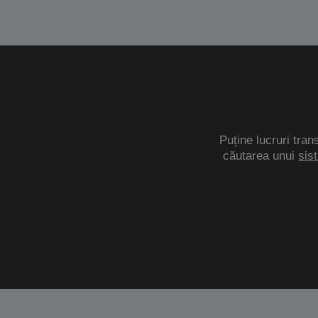
Puține lucruri tran
căutarea unui
sis