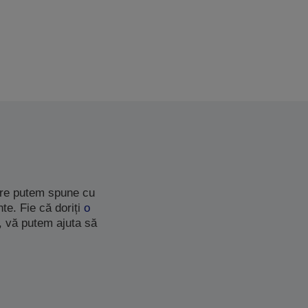
care putem spune cu
te. Fie că doriți
o
, vă putem ajuta să