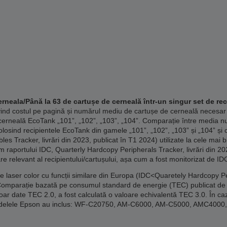
rneala/Până la 63 de cartușe de cerneală într-un singur set de rec
vind costul pe pagină și numărul mediu de cartușe de cerneală necesar
erneală EcoTank „101”, „102”, „103”, „104”. Comparație între media n
losind recipientele EcoTank din gamele „101”, „102”, „103” și „104” și 
 Tracker, livrări din 2023, publicat în T1 2024) utilizate la cele mai 
m raportului IDC, Quarterly Hardcopy Peripherals Tracker, livrări din 20
re relevant al recipientului/cartușului, așa cum a fost monitorizat de ID
laser color cu funcții similare din Europa (IDC<Quaretely Hardcopy Per
Comparație bazată pe consumul standard de energie (TEC) publicat de 
doar date TEC 2.0, a fost calculată o valoare echivalentă TEC 3.0. În caz
. Modelele Epson au inclus: WF-C20750, AM-C6000, AM-C5000, AMC40