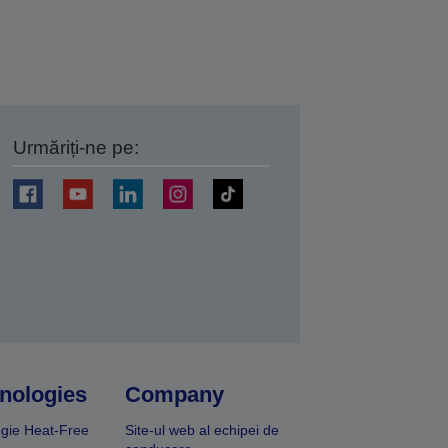
Urmăriți-ne pe:
ți
nologies
Company
gie Heat-Free
Site-ul web al echipei de