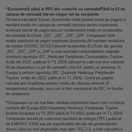
1
Economisiți până la 95% din costurile cu cerneala/Până la 63 de
cartușe de cerneală într-un singur set de recipiente
Pe baza calculelor Epson, economiile medii privind costul pe pagină și
numărul mediu de cartușe de cerneală necesar pentru imprimarea
aceluiași număr de pagini precum randamentul mediu al recipientelor
de cerneală EcoTank „101”, „102”, „103”, „104”. Comparație între
media numărului de pagini imprimate (imprimări A4 conform modelului
de testare ISO/IEC 24712) folosind recipientele EcoTank din gamele
„101”, „102”, „103” și „104” și cea asociată consumabilelor originale
(conform raportului IDC, Hardcopy Peripherals Consumables Tracker,
livrări din 2023, publicat în T1 2024) utilizate la cele mai bine vândute
40 de dispozitive cu jet de cerneală color A4, pentru uz personal, în
Europa (conform raportului IDC, Quarterly Hardcopy Peripherals
Tracker, livrări din 2023, publicat în T1 2024). Costul pe pagină
calculat prin împărțirea prețului mediu de vânzare relevant al
recipientului/cartușului, așa cum a fost monitorizat de IDC, în funcție
de randament.
2
Comparativ cu cel mai bine vândute imprimante laser color cu funcții
similare din Europa (IDC<Quaretely Hardcopy Peripherals Tracker,
livrările începând cu T1 2023 până în T4 2023, publicate în T1 2024).
Comparație bazată pe consumul standard de energie (TEC) publicat
de ENERGY STAR sau pe specificațiile oficiale ale producătorilor.
Atunci când au fost disponibile doar date TEC 2.0, a fost calculată o