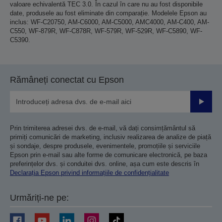
valoare echivalentă TEC 3.0. În cazul în care nu au fost disponibile
date, produsele au fost eliminate din comparație. Modelele Epson au
inclus: WF-C20750, AM-C6000, AM-C5000, AMC4000, AM-C400, AM-
C550, WF-879R, WF-C878R, WF-579R, WF-529R, WF-C5890, WF-
C5390.
Rămâneți conectat cu Epson
Trimiteț
Prin trimiterea adresei dvs. de e-mail, vă dați consimțământul să
primiți comunicări de marketing, inclusiv realizarea de analize de piață
și sondaje, despre produsele, evenimentele, promoțiile și serviciile
Epson prin e-mail sau alte forme de comunicare electronică, pe baza
preferințelor dvs. și conduitei dvs. online, așa cum este descris în
Declarația Epson privind informațiile de confidențialitate
Urmăriți-ne pe: