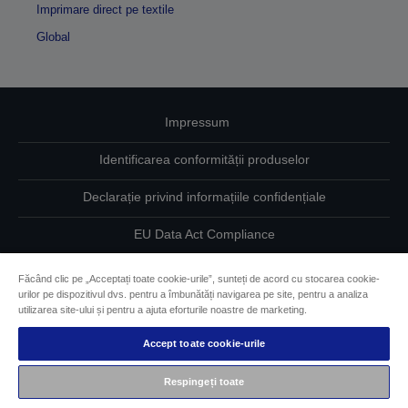
Imprimare direct pe textile
Global
Impressum
Identificarea conformității produselor
Declarație privind informațiile confidențiale
EU Data Act Compliance
Contactaţi-ne în legătură cu datele dumneavoastră
Făcând clic pe „Acceptați toate cookie-urile”, sunteți de acord cu stocarea cookie-
urilor pe dispozitivul dvs. pentru a îmbunătăți navigarea pe site, pentru a analiza
Informaţii despre modulele cookie
utilizarea site-ului și pentru a ajuta eforturile noastre de marketing.
Accept toate cookie-urile
Angajamentul Epson pe linie de accesibilitate
Respingeți toate
Drepturi de autor © 2026 Seiko Epson