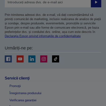
Trimiteț
Prin trimiterea adresei dvs. de e-mail, vă dați consimțământul să
primiți comunicări de marketing, inclusiv realizarea de analize de piață
și sondaje, despre produsele, evenimentele, promoțiile și serviciile
Epson prin e-mail sau alte forme de comunicare electronică, pe baza
preferințelor dvs. și conduitei dvs. online, așa cum este descris în
Declarația Epson privind informațiile de confidențialitate
Urmăriți-ne pe:
Servicii clienţi
Promoţii
Înregistrarea produsului
Verificarea garanției