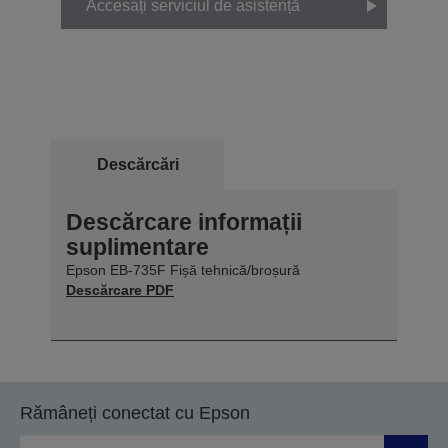
Accesați serviciul de asistență
Descărcări
Descărcare informații
suplimentare
Epson EB-735F Fișă tehnică/broșură
Descărcare PDF
Rămâneți conectat cu Epson