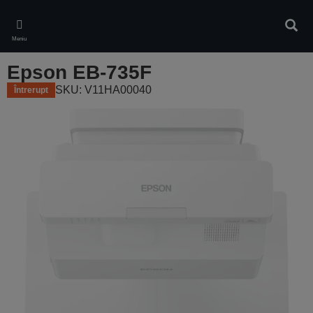
Skip
to
Căuta
main
Meniu
content
Epson EB-735F
SKU: V11HA00040
Întrerupt