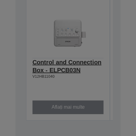
Control and Connection
Proiec
Box - ELPCB03N
ultras
V12HB11040
peret
V12HA06A
Aflați mai multe