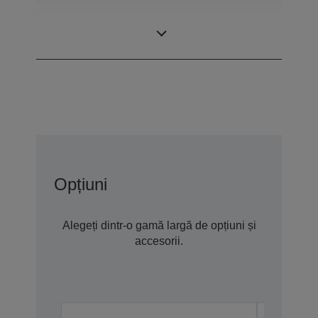
0,61 inchi cu C2
Panou LCD
Fine
Opțiuni
Alegeți dintr-o gamă largă de opțiuni și
accesorii.