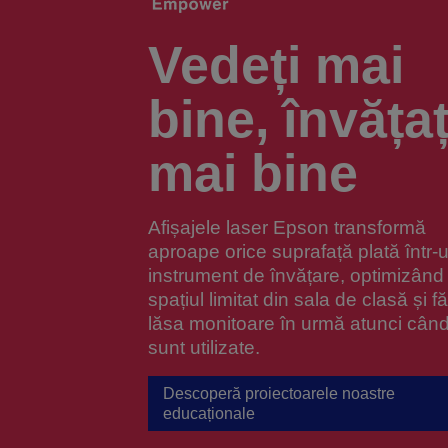
Vedeți mai
bine, învățaț
mai bine
Afișajele laser Epson transformă
aproape orice suprafață plată într-
instrument de învățare, optimizând
spațiul limitat din sala de clasă și f
lăsa monitoare în urmă atunci cân
sunt utilizate.
Descoperă proiectoarele noastre
educaționale