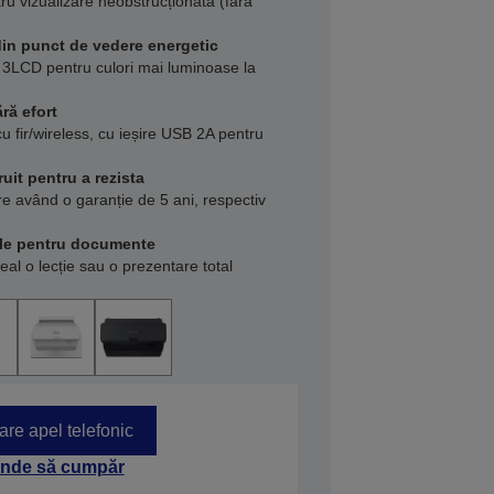
ru vizualizare neobstrucționată (fără
din punct de vedere energetic
3LCD pentru culori mai luminoase la
ră efort
u fir/wireless, cu ieșire USB 2A pentru
ruit pentru a rezista
ere având o garanție de 5 ani, respectiv
ele pentru documente
 real o lecție sau o prezentare total
tare apel telefonic
nde să cumpăr