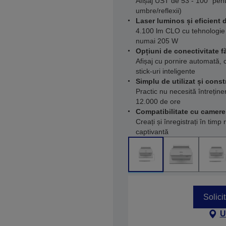
Afișaj UST de 53 - 100" pent
umbre/reflexii)
Laser luminos și eficient 
4.100 lm CLO cu tehnologie 
numai 205 W
Opțiuni de conectivitate fă
Afișaj cu pornire automată, c
stick-uri inteligente
Simplu de utilizat și const
Practic nu necesită întrețin
12.000 de ore
Compatibilitate cu camer
Creați și înregistrați în timp
captivantă
Solici
U