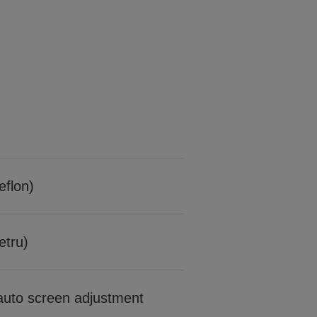
eflon)
etru)
auto screen adjustment