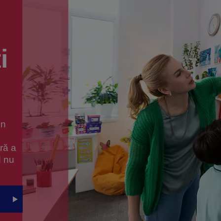
i
un
ără a
d nu