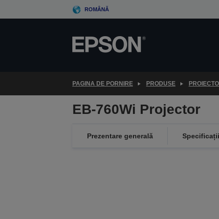
Skip
ROMÂNĂ
to
main
content
PAGINA DE PORNIRE
PRODUSE
PROIECT
EB-760Wi Projector
Prezentare generală
Specificați