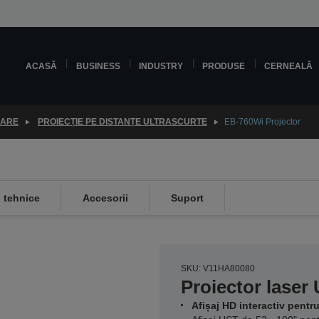
ACASĂ
BUSINESS
INDUSTRY
PRODUSE
CERNEALĂ
OARE
PROIECȚIE PE DISTANȚE ULTRASCURTE
EB-760Wi Projector
i tehnice
Accesorii
Suport
SKU: V11HA80080
Proiector laser 
Afișaj HD interactiv pentr