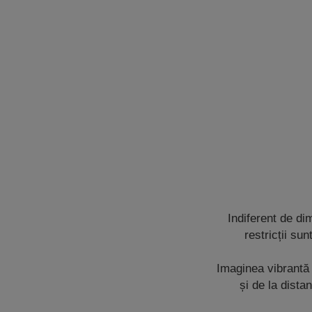
Indiferent de dim
restricții su
Imaginea vibrantă 
și de la dista