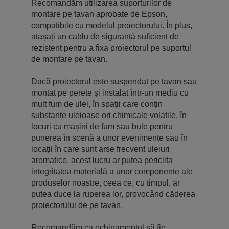
Recomandăm utilizarea suporturilor de
montare pe tavan aprobate de Epson,
compatibile cu modelul proiectorului. În plus,
atașați un cablu de siguranță suficient de
rezistent pentru a fixa proiectorul pe suportul
de montare pe tavan.
Dacă proiectorul este suspendat pe tavan sau
montat pe perete și instalat într-un mediu cu
mult fum de ulei, în spații care conțin
substanțe uleioase ori chimicale volatile, în
locuri cu mașini de fum sau bule pentru
punerea în scenă a unor evenimente sau în
locații în care sunt arse frecvent uleiuri
aromatice, acest lucru ar putea periclita
integritatea materială a unor componente ale
produselor noastre, ceea ce, cu timpul, ar
putea duce la ruperea lor, provocând căderea
proiectorului de pe tavan.
Recomandăm ca echipamentul să fie