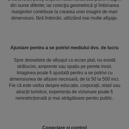
din surse diferite; iar corecţia geometrică şi îmbinarea
marginilor contribuie la crearea unei imagini de mari
dimensiuni, fără îmbinări, utilizând mai multe afişaje.
Ajustare pentru a se potrivi mediului dvs. de lucru
Spre deosebire de afișajul cu ecran plat, nu există
strălucire, amprente sau spațiu pe perete irosit.
Imaginea poate fi ajustată pentru a se potrivi cu
dimensiunea de afișare necesară, de la 50 la 500 inci.
Fie că este vorba despre educație, corporații, retail sau
atracții turistice, experiența de vizionare poate fi
nerestricționată și mai atrăgătoare pentru public.
Conectare şi control