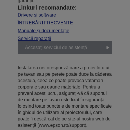
garanție.
Linkuri recomandate:
Drivere și software
ÎNTREBĂRI FRECVENTE
Manuale și documentație
Servicii reparații
Accesați serviciul de asistență
Instalarea necorespunzătoare a proiectorului
pe tavan sau pe perete poate duce la căderea
acestuia, ceea ce poate provoca vătămări
corporale sau daune materiale. Pentru a
preveni acest lucru, asigurați-vă că suportul
de montare pe tavan este fixat în siguranță,
folosind toate punctele de montare specificate
în ghidul de utilizare al proiectorului, care
poate fi descărcat de pe site-ul nostru web de
asistență (www.epson.ro/support).