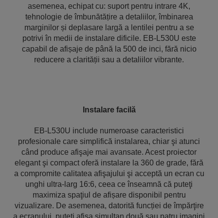
asemenea, echipat cu: suport pentru intrare 4K,
tehnologie de îmbunătățire a detaliilor, îmbinarea
marginilor și deplasare largă a lentilei pentru a se
potrivi în medii de instalare dificile. EB-L530U este
capabil de afișaje de până la 500 de inci, fără nicio
reducere a clarității sau a detaliilor vibrante.
Instalare facilă
EB-L530U include numeroase caracteristici
profesionale care simplifică instalarea, chiar şi atunci
când produce afişaje mai avansate. Acest proiector
elegant şi compact oferă instalare la 360 de grade, fără
a compromite calitatea afişajului şi acceptă un ecran cu
unghi ultra-larg 16:6, ceea ce înseamnă că puteţi
maximiza spaţiul de afișare disponibil pentru
vizualizare. De asemenea, datorită funcției de împărţire
a ecranului, puteţi afişa simultan două sau patru imagini