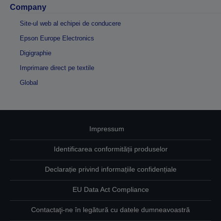
Company
Site-ul web al echipei de conducere
Epson Europe Electronics
Digigraphie
Imprimare direct pe textile
Global
Impressum
Identificarea conformității produselor
Declarație privind informațiile confidențiale
EU Data Act Compliance
Contactaţi-ne în legătură cu datele dumneavoastră