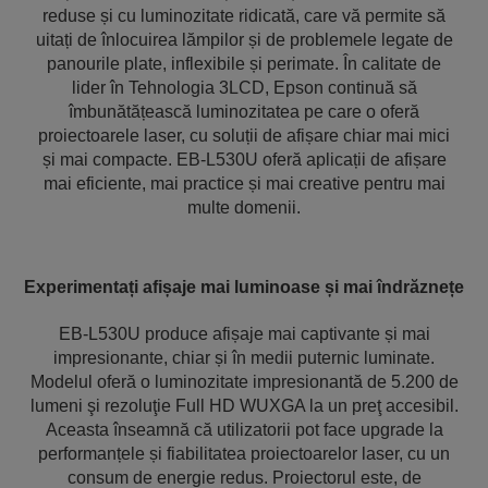
reduse și cu luminozitate ridicată, care vă permite să
uitați de înlocuirea lămpilor și de problemele legate de
panourile plate, inflexibile și perimate. În calitate de
lider în Tehnologia 3LCD, Epson continuă să
îmbunătățească luminozitatea pe care o oferă
proiectoarele laser, cu soluții de afișare chiar mai mici
și mai compacte. EB-L530U oferă aplicații de afișare
mai eficiente, mai practice și mai creative pentru mai
multe domenii.
Experimentați afișaje mai luminoase și mai îndrăznețe
EB-L530U produce afișaje mai captivante și mai
impresionante, chiar și în medii puternic luminate.
Modelul oferă o luminozitate impresionantă de 5.200 de
lumeni şi rezoluţie Full HD WUXGA la un preţ accesibil.
Aceasta înseamnă că utilizatorii pot face upgrade la
performanțele și fiabilitatea proiectoarelor laser, cu un
consum de energie redus. Proiectorul este, de