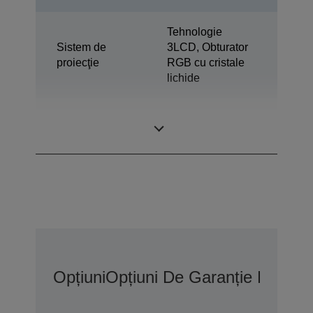
Tehnologie
Sistem de
3LCD, Obturator
proiecţie
RGB cu cristale
lichide
0,67 inchi cu C2
Panou LCD
Fine
Opțiuni
Opțiuni De Garanție Extins