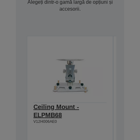
Alegeți dintr-o gamă largă de opțiuni și
accesorii.
Ceiling Mount -
Ceilin
ELPMB68
ELPMB
V12H006AE0
V12H003B