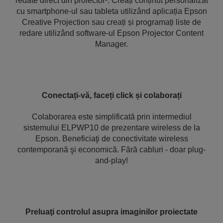
redate direct din proiector². Creați conținut personalizat
cu smartphone-ul sau tableta utilizând aplicația Epson
Creative Projection sau creați și programați liste de
redare utilizând software-ul Epson Projector Content
Manager.
Conectați-vă, faceți click și colaborați
Colaborarea este simplificată prin intermediul
sistemului ELPWP10 de prezentare wireless de la
Epson. Beneficiaţi de conectivitate wireless
contemporană şi economică. Fără cabluri - doar plug-
and-play!
Preluaţi controlul asupra imaginilor proiectate