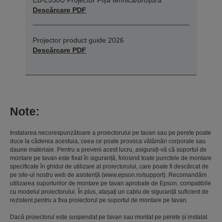
Descărcare PDF
Projector product guide 2026
Descărcare PDF
Note:
Instalarea necorespunzătoare a proiectorului pe tavan sau pe perete poate
duce la căderea acestuia, ceea ce poate provoca vătămări corporale sau
daune materiale. Pentru a preveni acest lucru, asigurați-vă că suportul de
montare pe tavan este fixat în siguranță, folosind toate punctele de montare
specificate în ghidul de utilizare al proiectorului, care poate fi descărcat de
pe site-ul nostru web de asistență (www.epson.ro/support). Recomandăm
utilizarea suporturilor de montare pe tavan aprobate de Epson, compatibile
cu modelul proiectorului. În plus, atașați un cablu de siguranță suficient de
rezistent pentru a fixa proiectorul pe suportul de montare pe tavan.
Dacă proiectorul este suspendat pe tavan sau montat pe perete și instalat