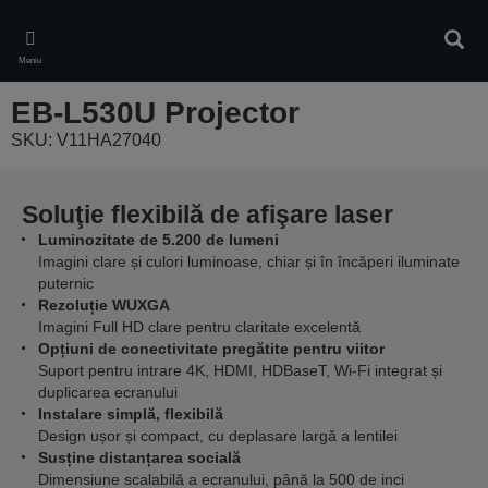
Skip
to
Căuta
main
Meniu
content
EB-L530U Projector
SKU: V11HA27040
Soluţie flexibilă de afişare laser
Luminozitate de 5.200 de lumeni
Imagini clare și culori luminoase, chiar și în încăperi iluminate
puternic
Rezoluție WUXGA
Imagini Full HD clare pentru claritate excelentă
Opțiuni de conectivitate pregătite pentru viitor
Suport pentru intrare 4K, HDMI, HDBaseT, Wi-Fi integrat și
duplicarea ecranului
Instalare simplă, flexibilă
Design ușor și compact, cu deplasare largă a lentilei
Susține distanțarea socială
Dimensiune scalabilă a ecranului, până la 500 de inci