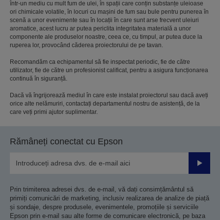
într-un mediu cu mult fum de ulei, în spații care conțin substanțe uleioase
ori chimicale volatile, în locuri cu mașini de fum sau bule pentru punerea în
scenă a unor evenimente sau în locații în care sunt arse frecvent uleiuri
aromatice, acest lucru ar putea periclita integritatea materială a unor
componente ale produselor noastre, ceea ce, cu timpul, ar putea duce la
ruperea lor, provocând căderea proiectorului de pe tavan.
Recomandăm ca echipamentul să fie inspectat periodic, fie de către
utilizator, fie de către un profesionist calificat, pentru a asigura funcționarea
continuă în siguranță.
Dacă vă îngrijorează mediul în care este instalat proiectorul sau dacă aveți
orice alte nelămuriri, contactați departamentul nostru de asistență, de la
care veți primi ajutor suplimentar.
Rămâneți conectat cu Epson
Trimiteț
Prin trimiterea adresei dvs. de e-mail, vă dați consimțământul să
primiți comunicări de marketing, inclusiv realizarea de analize de piață
și sondaje, despre produsele, evenimentele, promoțiile și serviciile
Epson prin e-mail sau alte forme de comunicare electronică, pe baza