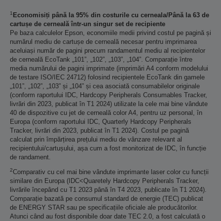
1
Economisiți până la 95% din costurile cu cerneala/Până la 63 de
cartușe de cerneală într-un singur set de recipiente
Pe baza calculelor Epson, economiile medii privind costul pe pagină și
numărul mediu de cartușe de cerneală necesar pentru imprimarea
aceluiași număr de pagini precum randamentul mediu al recipientelor
de cerneală EcoTank „101”, „102”, „103”, „104”. Comparație între
media numărului de pagini imprimate (imprimări A4 conform modelului
de testare ISO/IEC 24712) folosind recipientele EcoTank din gamele
„101”, „102”, „103” și „104” și cea asociată consumabilelor originale
(conform raportului IDC, Hardcopy Peripherals Consumables Tracker,
livrări din 2023, publicat în T1 2024) utilizate la cele mai bine vândute
40 de dispozitive cu jet de cerneală color A4, pentru uz personal, în
Europa (conform raportului IDC, Quarterly Hardcopy Peripherals
Tracker, livrări din 2023, publicat în T1 2024). Costul pe pagină
calculat prin împărțirea prețului mediu de vânzare relevant al
recipientului/cartușului, așa cum a fost monitorizat de IDC, în funcție
de randament.
2
Comparativ cu cel mai bine vândute imprimante laser color cu funcții
similare din Europa (IDC<Quaretely Hardcopy Peripherals Tracker,
livrările începând cu T1 2023 până în T4 2023, publicate în T1 2024).
Comparație bazată pe consumul standard de energie (TEC) publicat
de ENERGY STAR sau pe specificațiile oficiale ale producătorilor.
Atunci când au fost disponibile doar date TEC 2.0, a fost calculată o