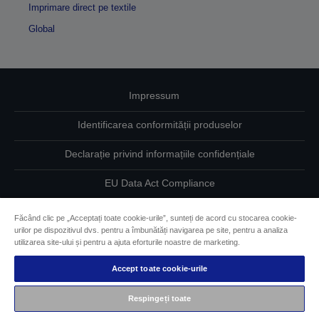
Imprimare direct pe textile
Global
Impressum
Identificarea conformității produselor
Declarație privind informațiile confidențiale
EU Data Act Compliance
Contactaţi-ne în legătură cu datele dumneavoastră
Făcând clic pe „Acceptați toate cookie-urile”, sunteți de acord cu stocarea cookie-
urilor pe dispozitivul dvs. pentru a îmbunătăți navigarea pe site, pentru a analiza
Informaţii despre modulele cookie
utilizarea site-ului și pentru a ajuta eforturile noastre de marketing.
Accept toate cookie-urile
Angajamentul Epson pe linie de accesibilitate
Respingeți toate
Drepturi de autor © 2026 Seiko Epson