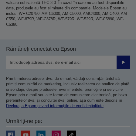
valoare echivalentă TEC 3.0. În cazul în care nu au fost disponibile
date, produsele au fost eliminate din comparație. Modelele Epson au
inclus: WF-C20750, AM-C6000, AM-C5000, AMC4000, AM-C400, AM-
C550, WF-879R, WF-C878R, WF-579R, WF-529R, WF-C5890, WF-
C5390.
Rămâneți conectat cu Epson
Trimiteț
Prin trimiterea adresei dvs. de e-mail, vă dați consimțământul să
primiți comunicări de marketing, inclusiv realizarea de analize de piață
și sondaje, despre produsele, evenimentele, promoțiile și serviciile
Epson prin e-mail sau alte forme de comunicare electronică, pe baza
preferințelor dvs. și conduitei dvs. online, așa cum este descris în
Declarația Epson privind informațiile de confidențialitate
Urmăriți-ne pe: