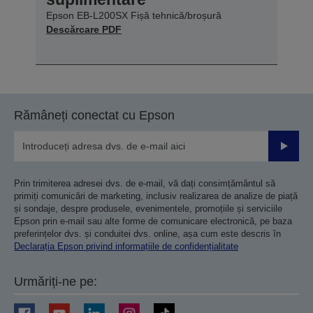
Epson EB-L200SX Fișă tehnică/broșură
Descărcare PDF
Rămâneți conectat cu Epson
Trimiteț
Prin trimiterea adresei dvs. de e-mail, vă dați consimțământul să
primiți comunicări de marketing, inclusiv realizarea de analize de piață
și sondaje, despre produsele, evenimentele, promoțiile și serviciile
Epson prin e-mail sau alte forme de comunicare electronică, pe baza
preferințelor dvs. și conduitei dvs. online, așa cum este descris în
Declarația Epson privind informațiile de confidențialitate
Urmăriți-ne pe: