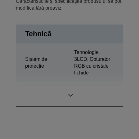
Caracteristicile și specificațiile produsului se pot
modifica fără preaviz
Tehnică
Tehnologie
Sistem de
3LCD, Obturator
proiecţie
RGB cu cristale
lichide
0,55 inchi cu C2
Panou LCD
Fine