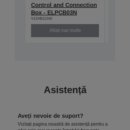
Control and Connection
Wall M
Box - ELPCB03N
EB-L2
V12HB11040
V12HA390
Aflați mai multe
Asistență
Aveți nevoie de suport?
Vizitați pagina noastră de asistență pentru a