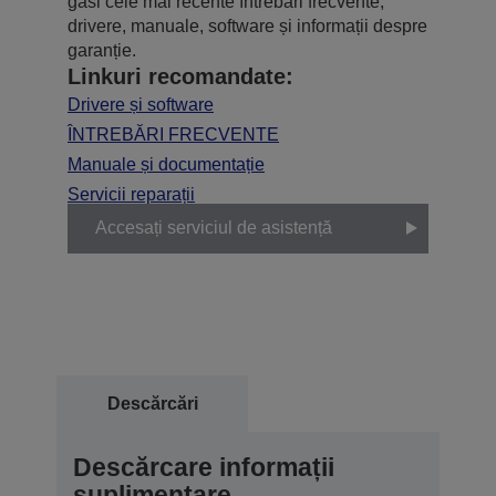
găsi cele mai recente întrebări frecvente,
drivere, manuale, software și informații despre
garanție.
Linkuri recomandate:
Drivere și software
ÎNTREBĂRI FRECVENTE
Manuale și documentație
Servicii reparații
Accesați serviciul de asistență
Descărcări
Descărcare informații
suplimentare