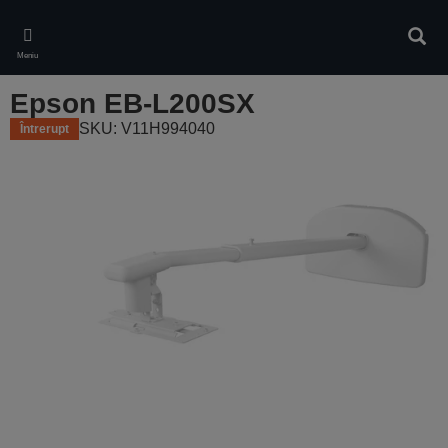
Skip
to
Căuta
main
Meniu
content
Epson EB-L200SX
SKU: V11H994040
Întrerupt