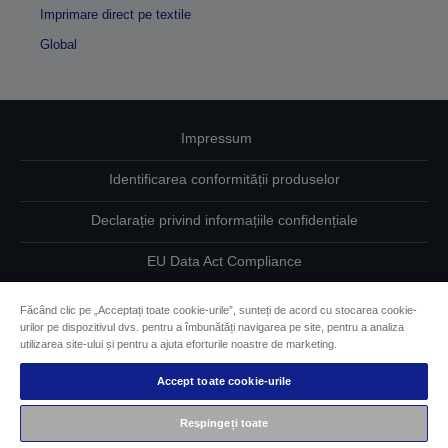
Imprimare direct pe textile
Global
Impressum
Identificarea conformității produselor
Declarație privind informațiile confidențiale
EU Data Act Compliance
Contactaţi-ne în legătură cu datele dumneavoastră
Făcând clic pe „Acceptați toate cookie-urile”, sunteți de acord cu stocarea cookie-
urilor pe dispozitivul dvs. pentru a îmbunătăți navigarea pe site, pentru a analiza
Informaţii despre modulele cookie
utilizarea site-ului și pentru a ajuta eforturile noastre de marketing.
Accept toate cookie-urile
Angajamentul Epson pe linie de accesibilitate
Respingeți toate
Drepturi de autor © 2026 Seiko Epson